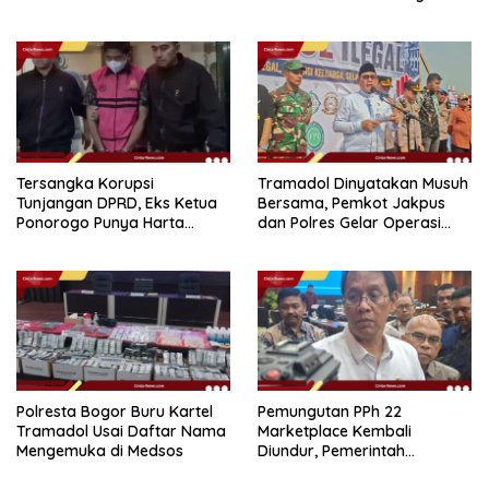
Dapur Naka
Tersangka Korupsi
Tramadol Dinyatakan Musuh
Tunjangan DPRD, Eks Ketua
Bersama, Pemkot Jakpus
Ponorogo Punya Harta
dan Polres Gelar Operasi
Bersih Rp 2,2 Miliar
Terpadu
Polresta Bogor Buru Kartel
Pemungutan PPh 22
Tramadol Usai Daftar Nama
Marketplace Kembali
Mengemuka di Medsos
Diundur, Pemerintah
Tetapkan 1 November 2026