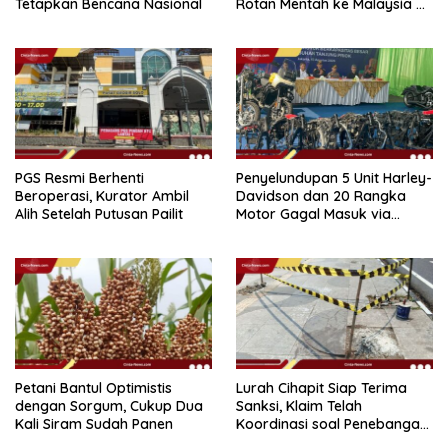
Tetapkan Bencana Nasional
Rotan Mentah ke Malaysia di
Perairan Sipadan
PGS Resmi Berhenti
Penyelundupan 5 Unit Harley-
Beroperasi, Kurator Ambil
Davidson dan 20 Rangka
Alih Setelah Putusan Pailit
Motor Gagal Masuk via
Tanjung Priok
Petani Bantul Optimistis
Lurah Cihapit Siap Terima
dengan Sorgum, Cukup Dua
Sanksi, Klaim Telah
Kali Siram Sudah Panen
Koordinasi soal Penebangan
10 Pohon