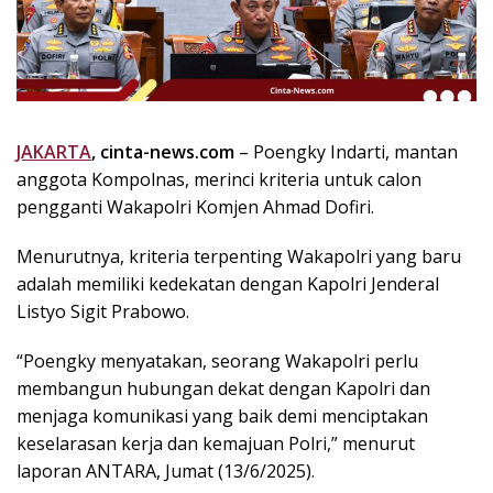
k
i
n
i
,
P
JAKARTA
, cinta-news.com
– Poengky Indarti, mantan
e
anggota Kompolnas, merinci kriteria untuk calon
n
u
pengganti Wakapolri Komjen Ahmad Dofiri.
h
I
Menurutnya, kriteria terpenting Wakapolri yang baru
n
adalah memiliki kedekatan dengan Kapolri Jenderal
s
Listyo Sigit Prabowo.
p
i
“Poengky menyatakan, seorang Wakapolri perlu
r
membangun hubungan dekat dengan Kapolri dan
a
menjaga komunikasi yang baik demi menciptakan
s
keselarasan kerja dan kemajuan Polri,” menurut
i
laporan ANTARA, Jumat (13/6/2025).
!