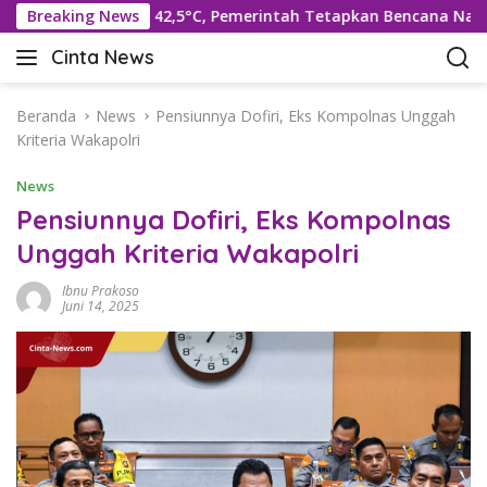
L
i Suhu Rekor 42,5°C, Pemerintah Tetapkan Bencana Nasional
Breaking News
a
Cinta News
n
C
g
i
s
n
Beranda
News
Pensiunnya Dofiri, Eks Kompolnas Unggah
u
t
Kriteria Wakapolri
n
a
g
News
N
k
e
Pensiunnya Dofiri, Eks Kompolnas
e
w
Unggah Kriteria Wakapolri
k
s
o
–
Ibnu Prakoso
n
K
Juni 14, 2025
t
a
e
b
n
a
r
T
e
r