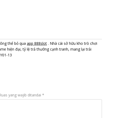
không thể bỏ qua
app 888slot
. Nhà cái sở hữu kho trò chơi
me hiện đại, tỷ lệ trả thưởng cạnh tranh, mang lại trải
NY01-13
Ruas yang wajib ditandai
*