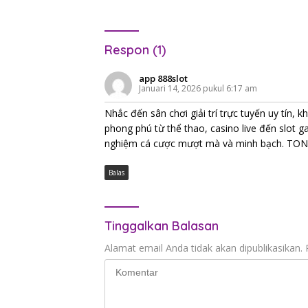
Respon (1)
app 888slot
Januari 14, 2026 pukul 6:17 am
Nhắc đến sân chơi giải trí trực tuyến uy tín, 
phong phú từ thể thao, casino live đến slot ga
nghiệm cá cược mượt mà và minh bạch. TO
Balas
Tinggalkan Balasan
Alamat email Anda tidak akan dipublikasikan.