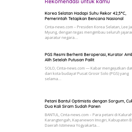
Rekomendasi untuk kamu
Korea Selatan Hadapi Suhu Rekor 42,5°C,
Pemerintah Tetapkan Bencana Nasional
Cinta-news.com – Presiden Korea Selatan, Lee J
Myung, dengan tegas mengimbau seluruh jajara
aparatur negara…
PGS Resmi Berhenti Beroperasi, Kurator Amb
Alih Setelah Putusan Pailit
SOLO, Cinta-news.com — Kabar mengejutkan da
dari kota budaya! Pusat Grosir Solo (PGS) yang
selama…
Petani Bantul Optimistis dengan Sorgum, C
Dua Kali Siram Sudah Panen
BANTUL, Cinta-news.com – Para petani di Kalura
Karangtengah, Kapanewon Imogiri, Kabupaten B
Daerah Istimewa Yogyakarta…