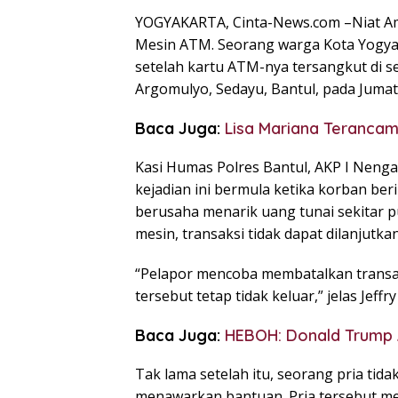
YOGYAKARTA, Cinta-News.com –Niat A
Mesin ATM. Seorang warga Kota Yogyaka
setelah kartu ATM-nya tersangkut di s
Argomulyo, Sedayu, Bantul, pada Jumat 
Baca Juga:
Lisa Mariana Terancam
Kasi Humas Polres Bantul, AKP I Neng
kejadian ini bermula ketika korban ber
berusaha menarik uang tunai sekitar 
mesin, transaksi tidak dapat dilanjutkan
“Pelapor mencoba membatalkan transak
tersebut tetap tidak keluar,” jelas Jeffr
Baca Juga:
HEBOH: Donald Trump 
Tak lama setelah itu, seorang pria tida
menawarkan bantuan. Pria tersebut m