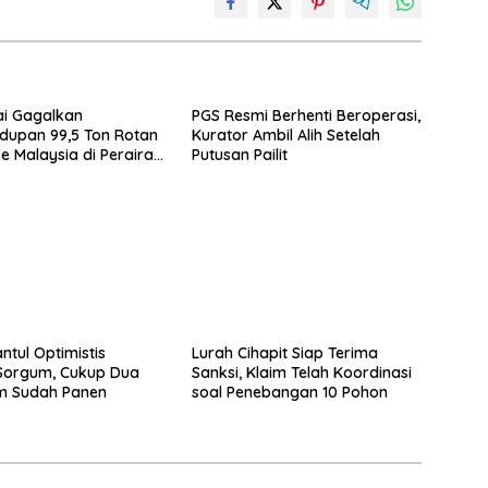
ai Gagalkan
PGS Resmi Berhenti Beroperasi,
dupan 99,5 Ton Rotan
Kurator Ambil Alih Setelah
e Malaysia di Perairan
Putusan Pailit
ntul Optimistis
Lurah Cihapit Siap Terima
Sorgum, Cukup Dua
Sanksi, Klaim Telah Koordinasi
am Sudah Panen
soal Penebangan 10 Pohon