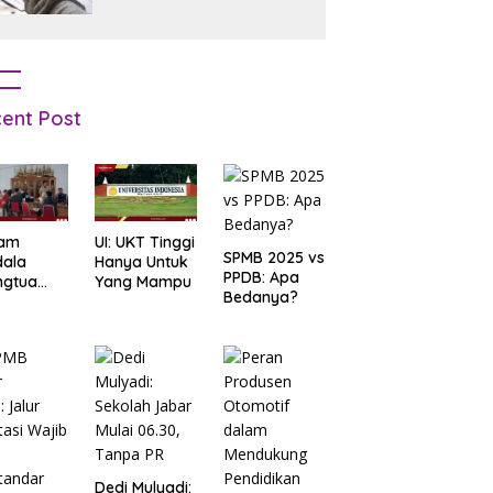
ent Post
am
UI: UKT Tinggi
SPMB 2025 vs
dala
Hanya Untuk
PPDB: Apa
ngtua
Yang Mampu
Bedanya?
d Terkait
B
arta
: Salah
t Data
ga Lupa
sword
Dedi Mulyadi: