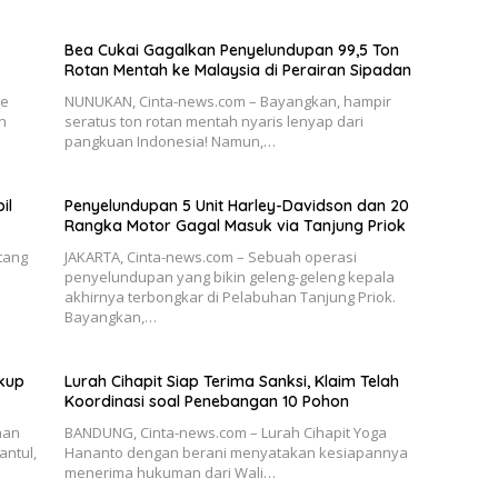
Bea Cukai Gagalkan Penyelundupan 99,5 Ton
Rotan Mentah ke Malaysia di Perairan Sipadan
ae
NUNUKAN, Cinta-news.com – Bayangkan, hampir
n
seratus ton rotan mentah nyaris lenyap dari
pangkuan Indonesia! Namun,…
il
Penyelundupan 5 Unit Harley-Davidson dan 20
Rangka Motor Gagal Masuk via Tanjung Priok
tang
JAKARTA, Cinta-news.com – Sebuah operasi
penyelundupan yang bikin geleng-geleng kepala
akhirnya terbongkar di Pelabuhan Tanjung Priok.
Bayangkan,…
ukup
Lurah Cihapit Siap Terima Sanksi, Klaim Telah
Koordinasi soal Penebangan 10 Pohon
han
BANDUNG, Cinta-news.com – Lurah Cihapit Yoga
antul,
Hananto dengan berani menyatakan kesiapannya
menerima hukuman dari Wali…