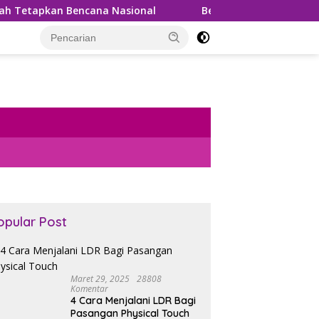
Bencana Nasional
Bea Cukai Gagalkan Penyelundupan 9
opular Post
Maret 29, 2025
28808
Komentar
4 Cara Menjalani LDR Bagi
Pasangan Physical Touch