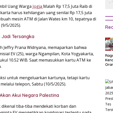
mbil Uang Warga
Jogja
Malah Rp 17,5 Juta Raib di
rta harus kehilangan uang senilai Rp 17,5 juta
ebuah mesin ATM di Jalan Wates km 10, tepatnya di
(9/5/2025).
Rec
 Jadi Tersangka
ah Jeffry Prana Widnyana, memaparkan bahwa
inisial EV (25), warga Ngampilan, Kota Yogyakarta,
Rag
pukul 10.52 WIB. Saat memasukkan kartu ATM ke
Ken
Ora
.
Muri
SPM
si untuk mengeluarkan kartunya, tetapi kartu
Jak
2025
y melalui telepon, Sabtu (10/5/2025).
Inpu
hing
Akan Akui Negara Palestina
Pas
k dikenal tiba-tiba mendekati korban dan
eminta EV mengetikkan kombinasi tertentu pada