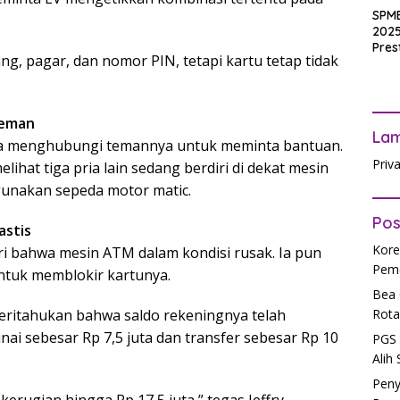
SPM
2025
Pres
g, pagar, dan nomor PIN, tetapi kartu tetap tidak
Waji
Ters
Teman
La
era menghubungi temannya untuk meminta bantuan.
Priv
elihat tiga pria lain sedang berdiri di dekat mesin
unakan sepeda motor matic.
Pos
astis
Kore
ari bahwa mesin ATM dalam kondisi rusak. Ia pun
Peme
ntuk memblokir kartunya.
Bea 
Rota
ritahukan bahwa saldo rekeningnya telah
nai sebesar Rp 7,5 juta dan transfer sebesar Rp 10
PGS 
Alih
Peny