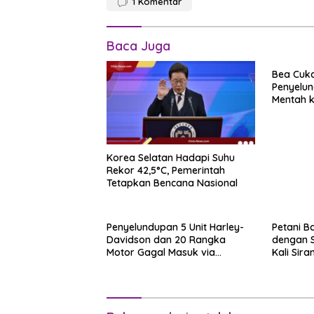
1
Komentar
Baca Juga
Bea Cuk
Penyelun
Mentah k
Sipadan
Korea Selatan Hadapi Suhu
Rekor 42,5°C, Pemerintah
Tetapkan Bencana Nasional
Penyelundupan 5 Unit Harley-
Petani Ba
Davidson dan 20 Rangka
dengan 
Motor Gagal Masuk via
Kali Sir
Tanjung Priok