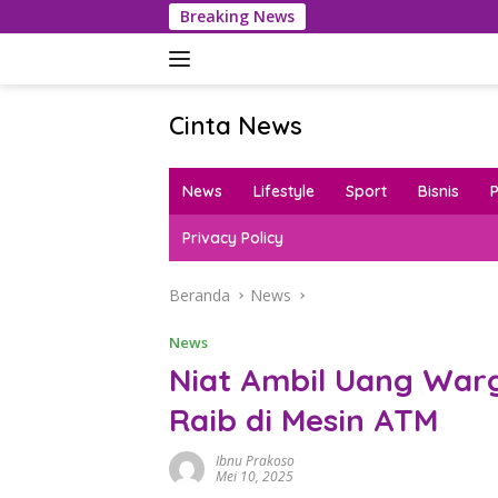
Langsung
Breaking News
K
ke
konten
Cinta News
Cinta
News
News
Lifestyle
Sport
Bisnis
–
Kabar
Privacy Policy
Terkini,
Penuh
Beranda
News
Inspirasi!
News
Niat Ambil Uang Warg
Raib di Mesin ATM
Ibnu Prakoso
Mei 10, 2025