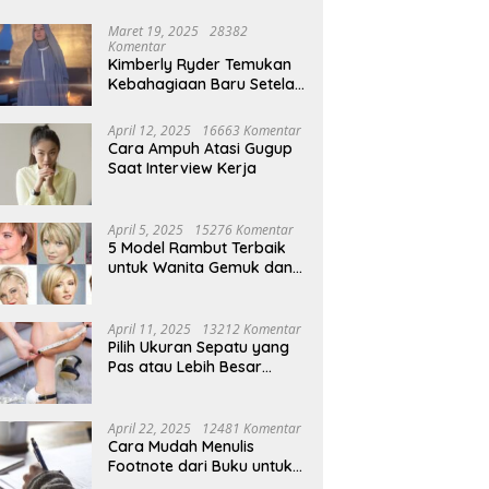
Maret 19, 2025
28382
Komentar
Kimberly Ryder Temukan
Kebahagiaan Baru Setelah
Umrah
April 12, 2025
16663 Komentar
Cara Ampuh Atasi Gugup
Saat Interview Kerja
April 5, 2025
15276 Komentar
5 Model Rambut Terbaik
untuk Wanita Gemuk dan
Pipi Tembem
April 11, 2025
13212 Komentar
Pilih Ukuran Sepatu yang
Pas atau Lebih Besar
Simak Tipsnya
April 22, 2025
12481 Komentar
Cara Mudah Menulis
Footnote dari Buku untuk
Pemula