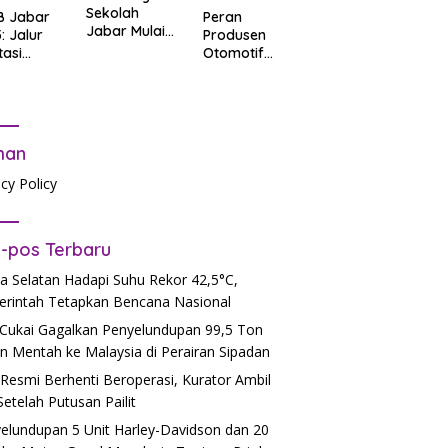
Sekolah
B Jabar
Peran
Jabar Mulai
: Jalur
Produsen
06.30, Tanpa
tasi
Otomotif
PR
b Tes
dalam
tandar
Mendukung
Pendidikan
man
acy Policy
-pos Terbaru
a Selatan Hadapi Suhu Rekor 42,5°C,
rintah Tetapkan Bencana Nasional
Cukai Gagalkan Penyelundupan 99,5 Ton
n Mentah ke Malaysia di Perairan Sipadan
Resmi Berhenti Beroperasi, Kurator Ambil
 Setelah Putusan Pailit
elundupan 5 Unit Harley-Davidson dan 20