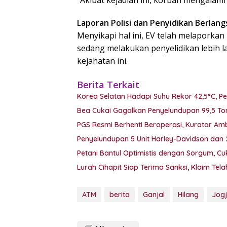
“Akibat kejadian ini, korban mengalami 
Laporan Polisi dan Penyidikan Berlan
Menyikapi hal ini, EV telah melaporkan k
sedang melakukan penyelidikan lebih
kejahatan ini.
Berita Terkait
Korea Selatan Hadapi Suhu Rekor 42,5°C, P
Bea Cukai Gagalkan Penyelundupan 99,5 Ton
PGS Resmi Berhenti Beroperasi, Kurator Ambil
Penyelundupan 5 Unit Harley-Davidson dan
Petani Bantul Optimistis dengan Sorgum, C
Lurah Cihapit Siap Terima Sanksi, Klaim Te
ATM
berita
Ganjal
Hilang
Jog