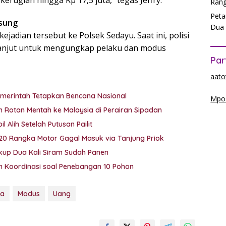
kerugian hingga Rp 17,5 juta,” tegas Jeffry.
Rang
Peta
gsung
Dua 
ejadian tersebut ke Polsek Sedayu. Saat ini, polisi
 lanjut untuk mengungkap pelaku dan modus
Par
aato
emerintah Tetapkan Bencana Nasional
Mpos
 Rotan Mentah ke Malaysia di Perairan Sipadan
 Alih Setelah Putusan Pailit
 20 Rangka Motor Gagal Masuk via Tanjung Priok
ukup Dua Kali Siram Sudah Panen
lah Koordinasi soal Penebangan 10 Pohon
ja
Modus
Uang