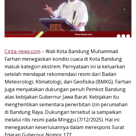
k
i
n
i
,
P
e
n
Cinta-news.com
– Wali Kota Bandung Muhammad
u
Farhan menegaskan kondisi cuaca di Kota Bandung
h
masuk kategori ekstrem. Pernyataan ini ia keluarkan
I
setelah mendapat rekomendasi resmi dari Badan
n
Meteorologi, Klimatologi, dan Geofisika (BMKG). Farhan
s
juga menyatakan dukungan penuh Pemkot Bandung
p
atas kebijakan Gubernur Jawa Barat. Kebijakan itu
i
r
menghentikan sementara penerbitan izin perumahan
a
di Bandung Raya. Dukungan tersebut ia sampaikan
s
melalui rilis resmi pada Minggu (7/12/2025). Hal ini
i
menegaskan keseriusannya dalam merespons Surat
!
Edaran Gubernur Nomor 177.