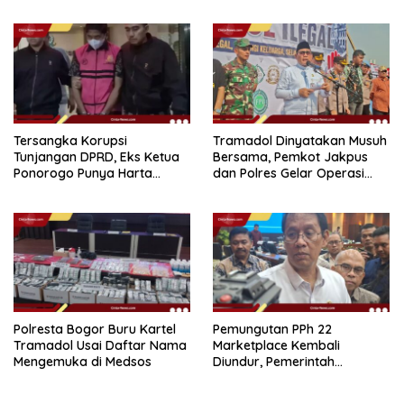
Dapur Naka
Tersangka Korupsi
Tramadol Dinyatakan Musuh
Tunjangan DPRD, Eks Ketua
Bersama, Pemkot Jakpus
Ponorogo Punya Harta
dan Polres Gelar Operasi
Bersih Rp 2,2 Miliar
Terpadu
Polresta Bogor Buru Kartel
Pemungutan PPh 22
Tramadol Usai Daftar Nama
Marketplace Kembali
Mengemuka di Medsos
Diundur, Pemerintah
Tetapkan 1 November 2026