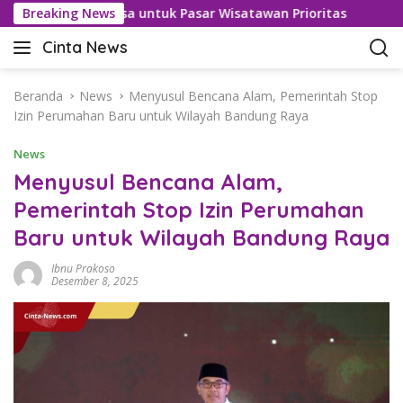
L
san Bebas Visa untuk Pasar Wisatawan Prioritas
Breaking News
Kasus
a
Cinta News
n
C
g
i
s
n
Beranda
News
Menyusul Bencana Alam, Pemerintah Stop
u
t
Izin Perumahan Baru untuk Wilayah Bandung Raya
n
a
g
News
N
k
e
Menyusul Bencana Alam,
e
w
Pemerintah Stop Izin Perumahan
k
s
o
Baru untuk Wilayah Bandung Raya
–
n
K
t
Ibnu Prakoso
a
Desember 8, 2025
e
b
n
a
r
T
e
r