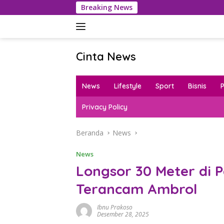
Langsung
Breaking News
Dana
ke
konten
Cinta News
Cinta
News
News
Lifestyle
Sport
Bisnis
–
Kabar
Privacy Policy
Terkini,
Penuh
Beranda
News
Inspirasi!
News
Longsor 30 Meter di
Terancam Ambrol
Ibnu Prakoso
Desember 28, 2025