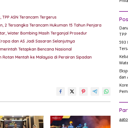
Priv
M, TPP ASN Terancam Tergerus
Pos
kan, 2 Tersangka Terancam Hukuman 15 Tahun Penjara
Dana
ar, Water Bombing Masih Terganjal Prosedur
TPP 
 Eropa dan AS Jadi Sasaran Selanjutnya
593 
Ters
emerintah Tetapkan Bencana Nasional
Keba
 Rotan Mentah ke Malaysia di Perairan Sipadan
Wate
Eksp
dan 
Kore
Peme
Par
aato