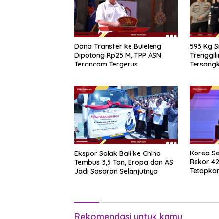
593 Kg S
Dana Transfer ke Buleleng
Trenggil
Dipotong Rp25 M, TPP ASN
Tersang
Terancam Tergerus
15 Tahun
Korea Se
Ekspor Salak Bali ke China
Rekor 42
Tembus 3,5 Ton, Eropa dan AS
Tetapkan
Jadi Sasaran Selanjutnya
Rekomendasi untuk kamu