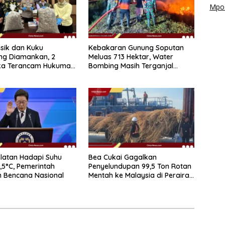
Mpos
isik dan Kuku
Kebakaran Gunung Soputan
ing Diamankan, 2
Meluas 713 Hektar, Water
ka Terancam Hukuman
Bombing Masih Terganjal
 Penjara
Prosedur
latan Hadapi Suhu
Bea Cukai Gagalkan
,5°C, Pemerintah
Penyelundupan 99,5 Ton Rotan
 Bencana Nasional
Mentah ke Malaysia di Perairan
Sipadan