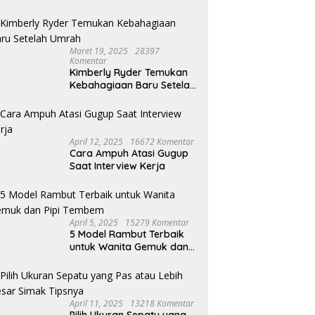
Maret 19, 2025
28397
Komentar
Kimberly Ryder Temukan
Kebahagiaan Baru Setelah
Umrah
April 12, 2025
16672 Komentar
Cara Ampuh Atasi Gugup
Saat Interview Kerja
April 5, 2025
15279 Komentar
5 Model Rambut Terbaik
untuk Wanita Gemuk dan
Pipi Tembem
April 11, 2025
13218 Komentar