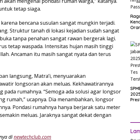
oran akan mengenai pondasi rumah warga,” katanya.
ntuk tetap siaga.
Rag
Ken
 karena bencana susulan sangat mungkin terjadi.
Ora
ng. Struktur tanah di lokasi kejadian sudah sangat
Muri
erbuka tanpa penahan sangat rawan bergerak lagi.
SPM
Jak
rus tetap waspada. Intensitas hujan masih tinggi
2025
lah. Ancaman itu masih sangat nyata dan terus
Inpu
hing
Pas
ban langsung, Matra’i, menyuarakan
awatir longsoran akan meluas. Kekhawatirannya
SPM
g pada rumahnya. “Semoga ada solusi agar longsor
2025
kang rumah,” ucapnya. Dia menambahkan, longsor
Pres
Waji
nya. Pondasi rumahnya hanya berjarak satu meter
Ters
 semakin meluas. Jaraknya sangat dekat dengan
La
anya di
newtechclub.com