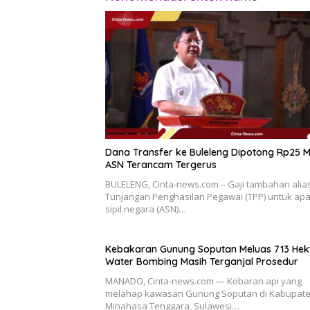
Dana Transfer ke Buleleng Dipotong Rp25 M
ASN Terancam Tergerus
BULELENG, Cinta-news.com – Gaji tambahan alia
Tunjangan Penghasilan Pegawai (TPP) untuk apa
sipil negara (ASN)…
Kebakaran Gunung Soputan Meluas 713 Hekt
Water Bombing Masih Terganjal Prosedur
MANADO, Cinta-news.com — Kobaran api yang
melahap kawasan Gunung Soputan di Kabupat
Minahasa Tenggara, Sulawesi…