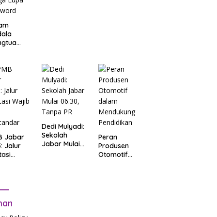
am
dala
ngtua
d Terkait
B
arta
: Salah
t Data
ga Lupa
sword
Dedi Mulyadi:
Sekolah
B Jabar
Peran
Jabar Mulai
: Jalur
Produsen
06.30, Tanpa
tasi
Otomotif
PR
b Tes
dalam
tandar
Mendukung
Pendidikan
man