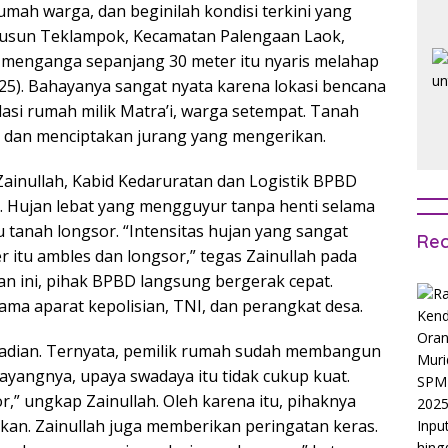
umah warga, dan beginilah kondisi terkini yang
usun Teklampok, Kecamatan Palengaan Laok,
menganga sepanjang 30 meter itu nyaris melahap
5). Bahayanya sangat nyata karena lokasi bencana
dasi rumah milik Matra’i, warga setempat. Tanah
ba dan menciptakan jurang yang mengerikan.
Zainullah, Kabid Kedaruratan dan Logistik BPBD
 Hujan lebat yang mengguyur tanpa henti selama
u tanah longsor. “Intensitas hujan yang sangat
Rec
 itu ambles dan longsor,” tegas Zainullah pada
an ini, pihak BPBD langsung bergerak cepat.
ma aparat kepolisian, TNI, dan perangkat desa.
jadian. Ternyata, pemilik rumah sudah membangun
ayangnya, upaya swadaya itu tidak cukup kuat.
r,” ungkap Zainullah. Oleh karena itu, pihaknya
n. Zainullah juga memberikan peringatan keras.