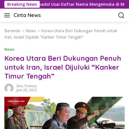
L
u Kartel Tramadol Usai Daftar Nama Mengemuka di Medsos
Breaking News
a
Cinta News
n
C
g
i
s
n
Beranda
News
Korea Utara Beri Dukungan Penuh untuk
u
t
Iran, Israel Dijuluki "Kanker Timur Tengah"
n
a
g
News
N
k
e
Korea Utara Beri Dukungan Penuh
e
w
untuk Iran, Israel Dijuluki “Kanker
k
s
o
Timur Tengah”
–
n
K
t
Ibnu Prakoso
a
Juni 20, 2025
e
b
n
a
r
T
e
r