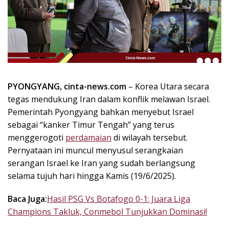
k
i
n
i
,
P
e
n
PYONGYANG, cinta-news.com
– Korea Utara secara
u
tegas mendukung Iran dalam konflik melawan Israel.
h
Pemerintah Pyongyang bahkan menyebut Israel
I
sebagai “kanker Timur Tengah” yang terus
n
menggerogoti
perdamaian
di wilayah tersebut.
s
Pernyataan ini muncul menyusul serangkaian
p
serangan Israel ke Iran yang sudah berlangsung
i
r
selama tujuh hari hingga Kamis (19/6/2025).
a
s
Baca Juga:
Hasil PSG Vs Botafogo 0-1: Juara Liga
i
Champions Takluk, Conmebol Tunjukkan Dominasi!
!