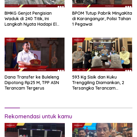
BMKG Genjot Pengisian
BPOM Tutup Pabrik MinyaKita
Waduk di 240 Titik, Ini
di Karanganyar, Polisi Tahan
Langkah Nyata Hadapi El
1 Pegawai
Niño 2026
Dana Transfer ke Buleleng
593 Kg Sisik dan Kuku
Dipotong Rp25 M, TPP ASN
Trenggiling Diamankan, 2
Terancam Tergerus
Tersangka Terancam
Hukuman 15 Tahun Penjara
Rekomendasi untuk kamu