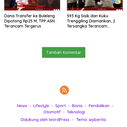
Dana Transfer ke Buleleng
593 Kg Sisik dan Kuku
Dipotong Rp25 M, TPP ASN
Trenggiling Diamankan, 2
Terancam Tergerus
Tersangka Terancam
Hukuman 15 Tahun Penjara
Tambah Komentar
News
Lifestyle
Sport
Bisnis
Pendidikan
Otomotif
Teknologi
Didukung oleh WordPress
-
Tema: wpberita.