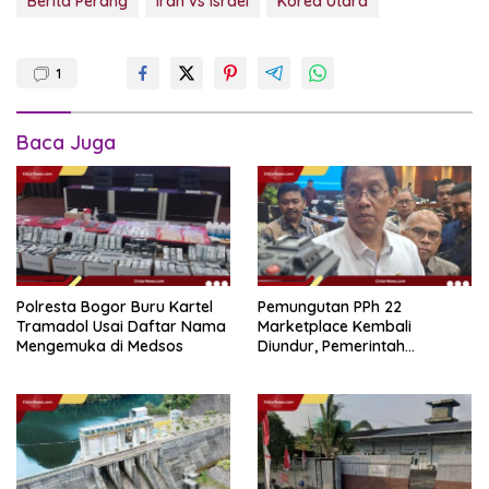
Berita Perang
Iran vs Israel
Korea Utara
1
Baca Juga
Polresta Bogor Buru Kartel
Pemungutan PPh 22
Tramadol Usai Daftar Nama
Marketplace Kembali
Mengemuka di Medsos
Diundur, Pemerintah
Tetapkan 1 November 2026