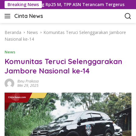
L
leng Dipotong Rp25 M, TPP ASN Terancam Tergerus
Breaking News
593
a
Cinta News
n
C
g
i
s
n
Beranda
News
Komunitas Teruci Selenggarakan Jambore
u
t
Nasional ke-14
n
a
g
News
N
k
e
Komunitas Teruci Selenggarakan
e
w
Jambore Nasional ke-14
k
s
o
–
Ibnu Prakoso
n
K
Mei 29, 2025
t
a
e
b
n
a
r
T
e
r