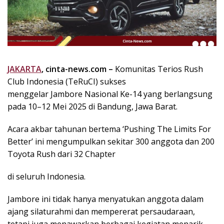
k
i
n
i
,
P
JAKARTA
, cinta-news.com –
Komunitas Terios Rush
e
Club Indonesia (TeRuCI) sukses
n
u
menggelar Jambore Nasional Ke-14 yang berlangsung
h
pada 10–12 Mei 2025 di Bandung, Jawa Barat.
I
n
Acara akbar tahunan bertema ‘Pushing The Limits For
s
Better’ ini mengumpulkan sekitar 300 anggota dan 200
p
Toyota Rush dari 32 Chapter
i
r
di seluruh Indonesia.
a
s
Jambore ini tidak hanya menyatukan anggota dalam
i
ajang silaturahmi dan mempererat persaudaraan,
!