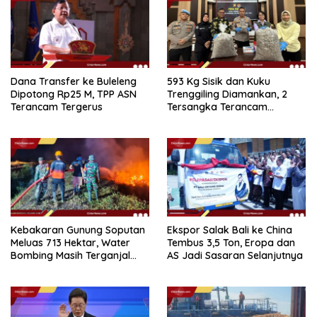
Dana Transfer ke Buleleng
593 Kg Sisik dan Kuku
Dipotong Rp25 M, TPP ASN
Trenggiling Diamankan, 2
Terancam Tergerus
Tersangka Terancam
Hukuman 15 Tahun Penjara
Kebakaran Gunung Soputan
Ekspor Salak Bali ke China
Meluas 713 Hektar, Water
Tembus 3,5 Ton, Eropa dan
Bombing Masih Terganjal
AS Jadi Sasaran Selanjutnya
Prosedur