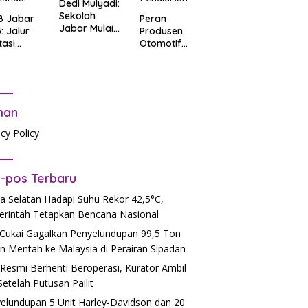
Dedi Mulyadi:
Sekolah
B Jabar
Peran
Jabar Mulai
: Jalur
Produsen
06.30, Tanpa
tasi
Otomotif
PR
b Tes
dalam
tandar
Mendukung
Pendidikan
man
acy Policy
-pos Terbaru
a Selatan Hadapi Suhu Rekor 42,5°C,
rintah Tetapkan Bencana Nasional
Cukai Gagalkan Penyelundupan 99,5 Ton
n Mentah ke Malaysia di Perairan Sipadan
Resmi Berhenti Beroperasi, Kurator Ambil
 Setelah Putusan Pailit
elundupan 5 Unit Harley-Davidson dan 20