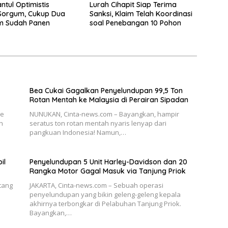
ntul Optimistis
Lurah Cihapit Siap Terima
Sorgum, Cukup Dua
Sanksi, Klaim Telah Koordinasi
am Sudah Panen
soal Penebangan 10 Pohon
Bea Cukai Gagalkan Penyelundupan 99,5 Ton
Rotan Mentah ke Malaysia di Perairan Sipadan
ae
NUNUKAN, Cinta-news.com – Bayangkan, hampir
n
seratus ton rotan mentah nyaris lenyap dari
pangkuan Indonesia! Namun,…
il
Penyelundupan 5 Unit Harley-Davidson dan 20
Rangka Motor Gagal Masuk via Tanjung Priok
tang
JAKARTA, Cinta-news.com – Sebuah operasi
penyelundupan yang bikin geleng-geleng kepala
akhirnya terbongkar di Pelabuhan Tanjung Priok.
Bayangkan,…