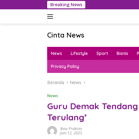
Langsung
Breaking News
Ko
ke
konten
Cinta News
Cinta
News
News
Lifestyle
Sport
Bisnis
–
Kabar
Privacy Policy
Terkini,
Penuh
Beranda
News
Inspirasi!
News
Guru Demak Tendang 
Terulang’
Ibnu Prakoso
Juni 12, 2025