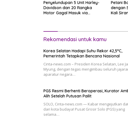
Penyelundupan 5 Unit Harley-
Petani Ba
Davidson dan 20 Rangka
dengan 
Motor Gagal Masuk via
Kali Sir
Tanjung Priok
Rekomendasi untuk kamu
Korea Selatan Hadapi Suhu Rekor 42,5°C,
Pemerintah Tetapkan Bencana Nasional
Cinta-news.com – Presiden Korea Selatan, Lee J
Myung, dengan tegas mengimbau seluruh jajara
aparatur negara…
PGS Resmi Berhenti Beroperasi, Kurator Amb
Alih Setelah Putusan Pailit
SOLO, Cinta-news.com — Kabar mengejutkan da
dari kota budaya! Pusat Grosir Solo (PGS) yang
selama…