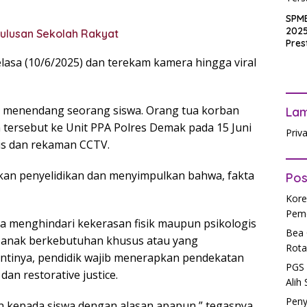
SPM
2025
Lulusan Sekolah Rakyat
Pres
Waji
elasa (10/6/2025) dan terekam kamera hingga viral
Ters
at menendang seorang siswa. Orang tua korban
La
tersebut ke Unit PPA Polres Demak pada 15 Juni
Priv
s dan rekaman CCTV.
ukan penyelidikan dan menyimpulkan bahwa, fakta
Pos
Kore
Peme
 menghindari kekerasan fisik maupun psikologis
Bea 
i anak berkebutuhan khusus atau yang
Rota
antinya, pendidik wajib menerapkan pendekatan
PGS 
dan restorative justice.
Alih
Peny
n kepada siswa dengan alasan apapun,” tegasnya.