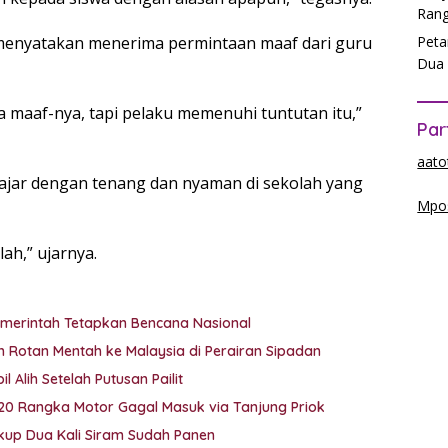
Rang
Peta
, menyatakan menerima permintaan maaf dari guru
Dua 
a maaf-nya, tapi pelaku memenuhi tuntutan itu,”
Par
aato
lajar dengan tenang dan nyaman di sekolah yang
Mpos
ah,” ujarnya.
emerintah Tetapkan Bencana Nasional
 Rotan Mentah ke Malaysia di Perairan Sipadan
 Alih Setelah Putusan Pailit
 20 Rangka Motor Gagal Masuk via Tanjung Priok
ukup Dua Kali Siram Sudah Panen