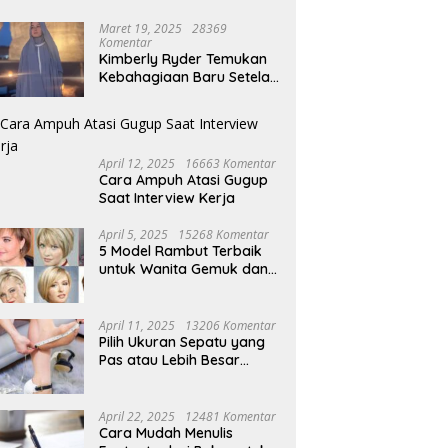
Maret 19, 2025
28369
Komentar
Kimberly Ryder Temukan
Kebahagiaan Baru Setelah
Umrah
April 12, 2025
16663 Komentar
Cara Ampuh Atasi Gugup
Saat Interview Kerja
April 5, 2025
15268 Komentar
5 Model Rambut Terbaik
untuk Wanita Gemuk dan
Pipi Tembem
April 11, 2025
13206 Komentar
Pilih Ukuran Sepatu yang
Pas atau Lebih Besar
Simak Tipsnya
April 22, 2025
12481 Komentar
Cara Mudah Menulis