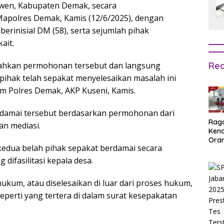
awen, Kabupaten Demak, secara
Mapolres Demak, Kamis (12/6/2025), dengan
erinisial DM (58), serta sejumlah pihak
ait.
Rec
erahkan permohonan tersebut dan langsung
pihak telah sepakat menyelesaikan masalah ini
im Polres Demak, AKP Kuseni, Kamis.
damai tersebut berdasarkan permohonan dari
Rag
n mediasi.
Ken
Ora
kedua belah pihak sepakat berdamai secara
Muri
SPM
ifasilitasi kepala desa.
Jak
2025
hukum, atau diselesaikan di luar dari proses hukum,
Inpu
hing
eperti yang tertera di dalam surat kesepakatan
Pas