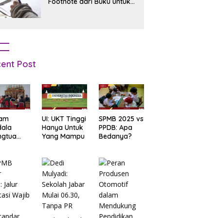
Footnote dari Buku untuk
Pemula
ent Post
am
UI: UKT Tinggi
SPMB 2025 vs
dala
Hanya Untuk
PPDB: Apa
ngtua
Yang Mampu
Bedanya?
d Terkait
B
arta
: Salah
t Data
ga Lupa
sword