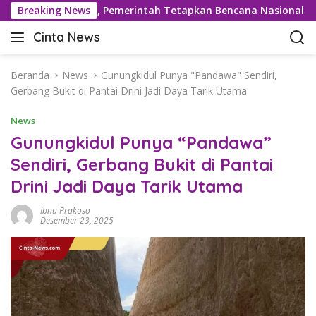
L
ekor 42,5°C, Pemerintah Tetapkan Bencana Nasional
Breaking News
Be
a
Cinta News
n
C
g
i
s
n
Beranda
News
Gunungkidul Punya "Pandawa" Sendiri,
u
t
Gerbang Bukit di Pantai Drini Jadi Daya Tarik Utama
n
a
g
News
N
k
e
Gunungkidul Punya “Pandawa”
e
w
Sendiri, Gerbang Bukit di Pantai
k
s
o
Drini Jadi Daya Tarik Utama
–
n
K
t
Ibnu Prakoso
a
Desember 23, 2025
e
b
n
a
r
T
e
r