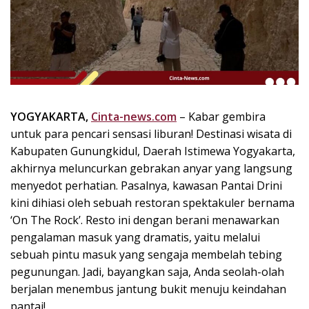
k
i
n
i
,
P
e
n
YOGYAKARTA,
Cinta-news.com
– Kabar gembira
u
untuk para pencari sensasi liburan! Destinasi wisata di
h
Kabupaten Gunungkidul, Daerah Istimewa Yogyakarta,
I
akhirnya meluncurkan gebrakan anyar yang langsung
n
menyedot perhatian. Pasalnya, kawasan Pantai Drini
s
kini dihiasi oleh sebuah restoran spektakuler bernama
p
‘On The Rock’. Resto ini dengan berani menawarkan
i
r
pengalaman masuk yang dramatis, yaitu melalui
a
sebuah pintu masuk yang sengaja membelah tebing
s
pegunungan. Jadi, bayangkan saja, Anda seolah-olah
i
berjalan menembus jantung bukit menuju keindahan
!
pantai!