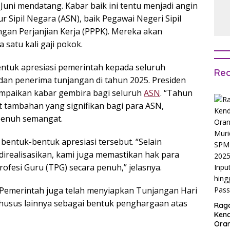
Juni mendatang. Kabar baik ini tentu menjadi angin
r Sipil Negara (ASN), baik Pegawai Negeri Sipil
an Perjanjian Kerja (PPPK). Mereka akan
satu kali gaji pokok.
entuk apresiasi pemerintah kepada seluruh
Rec
dan penerima tunjangan di tahun 2025. Presiden
mpaikan kabar gembira bagi seluruh
ASN
. “Tahun
 tambahan yang signifikan bagi para ASN,
penuh semangat.
i bentuk-bentuk apresiasi tersebut. “Selain
direalisasikan, kami juga memastikan hak para
fesi Guru (TPG) secara penuh,” jelasnya.
“Pemerintah juga telah menyiapkan Tunjangan Hari
khusus lainnya sebagai bentuk penghargaan atas
Rag
Ken
Ora