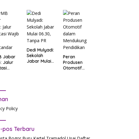
d Terkait
B
arta
: Salah
t Data
ga Lupa
sword
Dedi Mulyadi:
Sekolah
B Jabar
Peran
Jabar Mulai
: Jalur
Produsen
06.30, Tanpa
tasi
Otomotif
PR
b Tes
dalam
tandar
Mendukung
Pendidikan
man
acy Policy
-pos Terbaru
esta Bogor Buru Kartel Tramadol Usai Daftar