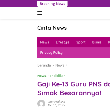
Langsung
Breaking News
ke
konten
Cinta News
Cinta
News
News
Lifestyle
Sport
Bisnis
–
Kabar
Privacy Policy
Terkini,
Penuh
Beranda
News
Inspirasi!
News
,
Pendidikan
Gaji Ke-13 Guru PNS d
Simak Besarannya!
Ibnu Prakoso
Mei 16, 2025