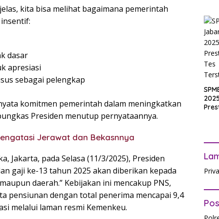
Muri
elas, kita bisa melihat bagaimana pemerintah
SPM
nsentif:
Jak
2025
Inpu
hing
ak dasar
Pas
k apresiasi
usus sebagai pelengkap
SPM
2025
i nyata komitmen pemerintah dalam meningkatkan
Pres
 pungkas Presiden menutup pernyataannya.
Waji
Ters
engatasi Jerawat dan Bekasnnya
La
a, Jakarta, pada Selasa (11/3/2025), Presiden
n gaji ke-13 tahun 2025 akan diberikan kepada
Priv
t maupun daerah.” Kebijakan ini mencakup PNS,
erta pensiunan dengan total penerima mencapai 9,4
Pos
rmasi melalui laman resmi Kemenkeu.
Polr