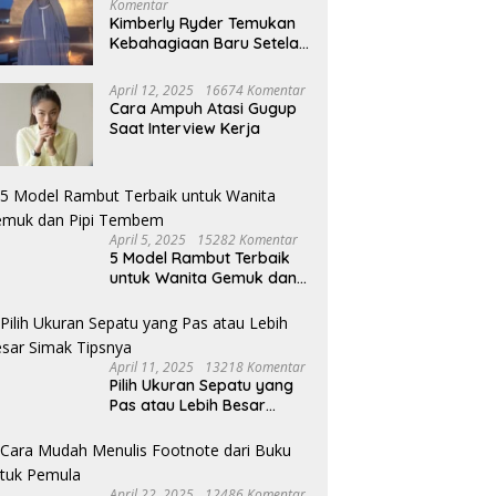
Komentar
Kimberly Ryder Temukan
Kebahagiaan Baru Setelah
Umrah
April 12, 2025
16674 Komentar
Cara Ampuh Atasi Gugup
Saat Interview Kerja
April 5, 2025
15282 Komentar
5 Model Rambut Terbaik
untuk Wanita Gemuk dan
Pipi Tembem
April 11, 2025
13218 Komentar
Pilih Ukuran Sepatu yang
Pas atau Lebih Besar
Simak Tipsnya
April 22, 2025
12486 Komentar