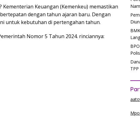
air? Kementerian Keuangan (Kemenkeu) memastikan
Nam
, bertepatan dengan tahun ajaran baru. Dengan
Pemu
ini untuk kebutuhan di pertengahan tahun.
Diun
BMKG
emerintah Nomor 5 Tahun 2024. rinciannya:
Lang
BPOM
Poli
Dana
TPP 
Par
aato
Mpos