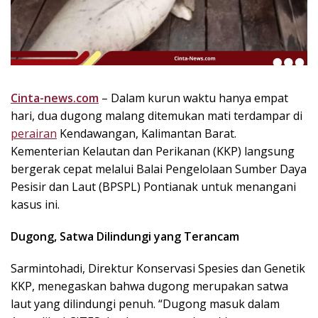
k
i
n
i
,
P
Cinta-news.com
– Dalam kurun waktu hanya empat
e
hari, dua dugong malang ditemukan mati terdampar di
n
u
perairan
Kendawangan, Kalimantan Barat.
h
Kementerian Kelautan dan Perikanan (KKP) langsung
I
bergerak cepat melalui Balai Pengelolaan Sumber Daya
n
Pesisir dan Laut (BPSPL) Pontianak untuk menangani
s
kasus ini.
p
i
Dugong, Satwa Dilindungi yang Terancam
r
a
Sarmintohadi, Direktur Konservasi Spesies dan Genetik
s
KKP, menegaskan bahwa dugong merupakan satwa
i
laut yang dilindungi penuh. “Dugong masuk dalam
!