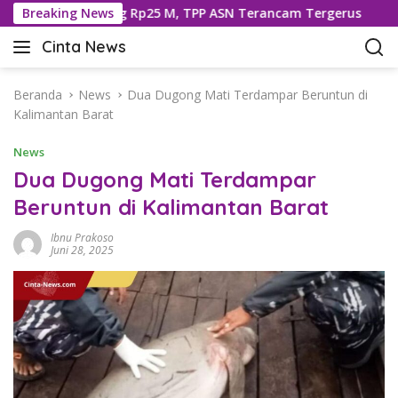
L
eng Dipotong Rp25 M, TPP ASN Terancam Tergerus
Breaking News
593 
a
Cinta News
n
C
g
i
s
n
Beranda
News
Dua Dugong Mati Terdampar Beruntun di
u
t
Kalimantan Barat
n
a
g
News
N
k
e
Dua Dugong Mati Terdampar
e
w
Beruntun di Kalimantan Barat
k
s
o
–
Ibnu Prakoso
n
K
Juni 28, 2025
t
a
e
b
n
a
r
T
e
r