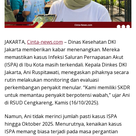
k
i
n
i
,
P
JAKARTA,
Cinta-news.com
– Dinas Kesehatan DKI
e
Jakarta memberikan kabar menenangkan. Mereka
n
u
memastikan kasus Infeksi Saluran Pernapasan Akut
h
(ISPA) di Ibu Kota masih terkendali. Kepala Dinkes DKI
I
Jakarta, Ani Ruspitawati, menegaskan pihaknya secara
n
rutin melakukan monitoring dan evaluasi
s
perkembangan penyakit menular. “Kami memiliki SKDR
p
untuk memantau penyakit berpotensi wabah,” ujar Ani
i
di RSUD Cengkareng, Kamis (16/10/2025).
r
a
Namun, Ani tidak merinci jumlah pasti kasus ISPA
s
i
hingga Oktober 2025. Menurutnya, kenaikan kasus
!
ISPA memang biasa terjadi pada masa pergantian