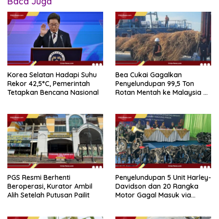
Baca Juga
Korea Selatan Hadapi Suhu
Bea Cukai Gagalkan
Rekor 42,5°C, Pemerintah
Penyelundupan 99,5 Ton
Tetapkan Bencana Nasional
Rotan Mentah ke Malaysia di
Perairan Sipadan
PGS Resmi Berhenti
Penyelundupan 5 Unit Harley-
Beroperasi, Kurator Ambil
Davidson dan 20 Rangka
Alih Setelah Putusan Pailit
Motor Gagal Masuk via
Tanjung Priok