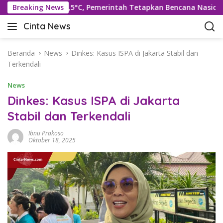
L
Suhu Rekor 42,5°C, Pemerintah Tetapkan Bencana Nasional
Breaking News
a
Cinta News
n
C
g
i
s
n
Beranda
News
Dinkes: Kasus ISPA di Jakarta Stabil dan
u
t
Terkendali
n
a
g
News
N
k
e
Dinkes: Kasus ISPA di Jakarta
e
w
Stabil dan Terkendali
k
s
o
–
Ibnu Prakoso
n
K
Oktober 18, 2025
t
a
e
b
n
a
r
T
e
r