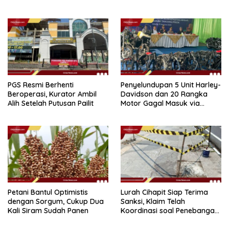
Perairan Sipadan
PGS Resmi Berhenti
Penyelundupan 5 Unit Harley-
Beroperasi, Kurator Ambil
Davidson dan 20 Rangka
Alih Setelah Putusan Pailit
Motor Gagal Masuk via
Tanjung Priok
Petani Bantul Optimistis
Lurah Cihapit Siap Terima
dengan Sorgum, Cukup Dua
Sanksi, Klaim Telah
Kali Siram Sudah Panen
Koordinasi soal Penebangan
10 Pohon