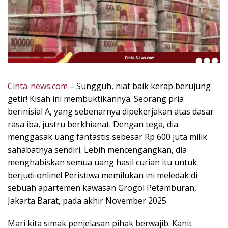
k
i
n
i
,
P
e
n
Cinta-news.com
– Sungguh, niat baik kerap berujung
u
getir! Kisah ini membuktikannya. Seorang pria
h
berinisial A, yang sebenarnya dipekerjakan atas dasar
I
rasa iba, justru berkhianat. Dengan tega, dia
n
menggasak uang fantastis sebesar Rp 600 juta milik
s
sahabatnya sendiri. Lebih mencengangkan, dia
p
menghabiskan semua uang hasil curian itu untuk
i
r
berjudi online! Peristiwa memilukan ini meledak di
a
sebuah apartemen kawasan Grogol Petamburan,
s
Jakarta Barat, pada akhir November 2025.
i
!
Mari kita simak penjelasan pihak berwajib. Kanit