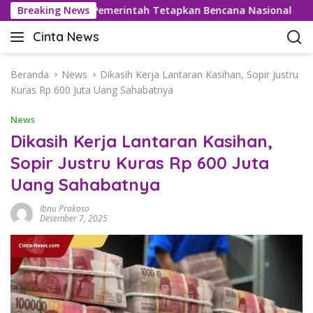
L
Rekor 42,5°C, Pemerintah Tetapkan Bencana Nasional
Breaking News
a
Cinta News
n
C
g
i
s
n
Beranda
News
Dikasih Kerja Lantaran Kasihan, Sopir Justru
u
t
Kuras Rp 600 Juta Uang Sahabatnya
n
a
g
News
N
k
e
Dikasih Kerja Lantaran Kasihan,
e
w
Sopir Justru Kuras Rp 600 Juta
k
s
o
Uang Sahabatnya
–
n
K
t
Ibnu Prakoso
a
Desember 7, 2025
e
b
n
a
r
T
e
r