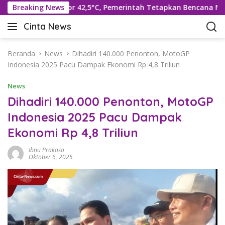
L
pi Suhu Rekor 42,5°C, Pemerintah Tetapkan Bencana Nasional
Breaking News
a
Cinta News
n
C
g
i
s
n
Beranda
News
Dihadiri 140.000 Penonton, MotoGP
u
t
Indonesia 2025 Pacu Dampak Ekonomi Rp 4,8 Triliun
n
a
g
News
N
k
e
Dihadiri 140.000 Penonton, MotoGP
e
w
Indonesia 2025 Pacu Dampak
k
s
o
Ekonomi Rp 4,8 Triliun
–
n
K
t
Ibnu Prakoso
a
Oktober 6, 2025
e
b
n
a
r
T
e
r