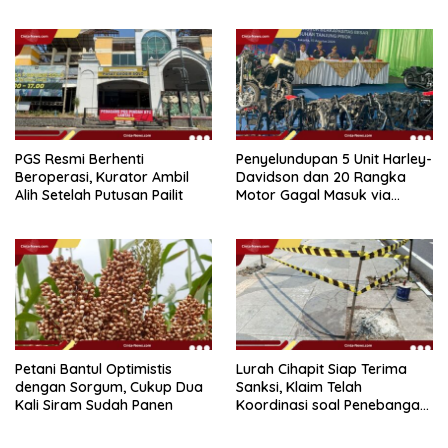
Perairan Sipadan
PGS Resmi Berhenti
Penyelundupan 5 Unit Harley-
Beroperasi, Kurator Ambil
Davidson dan 20 Rangka
Alih Setelah Putusan Pailit
Motor Gagal Masuk via
Tanjung Priok
Petani Bantul Optimistis
Lurah Cihapit Siap Terima
dengan Sorgum, Cukup Dua
Sanksi, Klaim Telah
Kali Siram Sudah Panen
Koordinasi soal Penebangan
10 Pohon