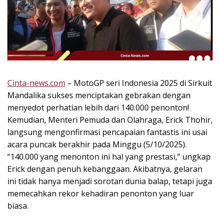
k
i
n
i
,
P
e
n
Cinta-news.com
– MotoGP seri Indonesia 2025 di Sirkuit
u
Mandalika sukses menciptakan gebrakan dengan
h
menyedot perhatian lebih dari 140.000 penonton!
I
Kemudian, Menteri Pemuda dan Olahraga, Erick Thohir,
n
langsung mengonfirmasi pencapaian fantastis ini usai
s
acara puncak berakhir pada Minggu (5/10/2025).
p
“140.000 yang menonton ini hal yang prestasi,” ungkap
i
r
Erick dengan penuh kebanggaan. Akibatnya, gelaran
a
ini tidak hanya menjadi sorotan dunia balap, tetapi juga
s
memecahkan rekor kehadiran penonton yang luar
i
biasa.
!