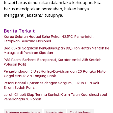
tetapi harus dimurnikan dalam laku kehidupan. Kita
harus menciptakan peradaban, bukan hanya
mengganti jabatan),” tutupnya.
Berita Terkait
Korea Selatan Hadapi Suhu Rekor 42,5°C, Pemerintah
Tetapkan Bencana Nasional
Bea Cukai Gagalkan Penyelundupan 99,5 Ton Rotan Mentah ke
Malaysia di Perairan Sipadan
PGS Resmi Berhenti Beroperasi, Kurator Ambil Alih Setelah
Putusan Pailit
Penyelundupan 5 Unit Harley-Davidson dan 20 Rangka Motor
Gagal Masuk via Tanjung Priok
Petani Bantul Optimistis dengan Sorgum, Cukup Dua Kali
Siram Sudah Panen
Lurah Cihapit Siap Terima Sanksi, Klaim Telah Koordinasi soal
Penebangan 10 Pohon
bahasa sunda kuno
berpidato
Dedi Mulyadi