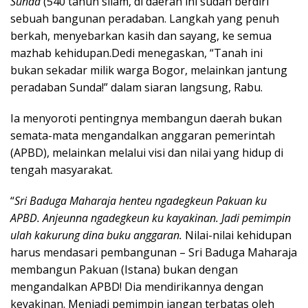
Sunda
(540 tahun silam, di daerah ini sudah berdiri
sebuah bangunan peradaban. Langkah yang penuh
berkah, menyebarkan kasih dan sayang, ke semua
mazhab kehidupan.Dedi menegaskan, “Tanah ini
bukan sekadar milik warga Bogor, melainkan jantung
peradaban Sunda!” dalam siaran langsung, Rabu.
Ia menyoroti pentingnya membangun daerah bukan
semata-mata mengandalkan anggaran pemerintah
(APBD), melainkan melalui visi dan nilai yang hidup di
tengah masyarakat.
“
Sri Baduga Maharaja henteu ngadegkeun Pakuan ku
APBD. Anjeunna ngadegkeun ku kayakinan. Jadi pemimpin
ulah kakurung dina buku anggaran.
Nilai-nilai kehidupan
harus mendasari pembangunan – Sri Baduga Maharaja
membangun Pakuan (Istana) bukan dengan
mengandalkan APBD! Dia mendirikannya dengan
keyakinan. Menjadi pemimpin jangan terbatas oleh