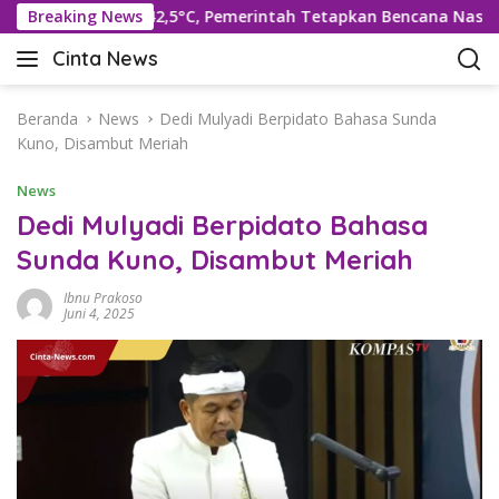
L
Suhu Rekor 42,5°C, Pemerintah Tetapkan Bencana Nasional
Breaking News
a
Cinta News
n
C
g
i
s
n
Beranda
News
Dedi Mulyadi Berpidato Bahasa Sunda
u
t
Kuno, Disambut Meriah
n
a
g
News
N
k
e
Dedi Mulyadi Berpidato Bahasa
e
w
Sunda Kuno, Disambut Meriah
k
s
o
–
Ibnu Prakoso
n
K
Juni 4, 2025
t
a
e
b
n
a
r
T
e
r