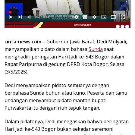
k
i
n
i
,
P
cinta-news.com
– Gubernur Jawa Barat, Dedi Mulyadi,
e
menyampaikan pidato dalam bahasa
Sunda
saat
n
u
menghadiri peringatan Hari Jadi ke-543 Bogor dalam
h
Rapat Paripurna di gedung DPRD Kota Bogor, Selasa
I
(3/5/2025).
n
s
Dedi menyampaikan pidato semuanya dengan
p
berbahasa Sunda buhun atau kuno. Peserta dan tamu
i
undangan menyambut pidato mantan bupati
r
Purwakarta itu dengan riuh tepuk tangan.
a
s
Dalam pidatonya, Dedi menegaskan bahwa peringatan
i
Hari Jadi ke-543 Bogor bukan sekadar seremoni
!