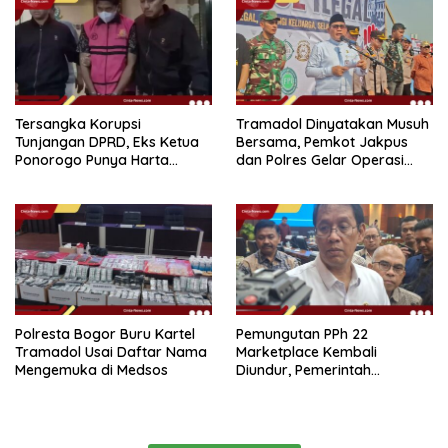
Tersangka Korupsi
Tramadol Dinyatakan Musuh
Tunjangan DPRD, Eks Ketua
Bersama, Pemkot Jakpus
Ponorogo Punya Harta
dan Polres Gelar Operasi
Bersih Rp 2,2 Miliar
Terpadu
Polresta Bogor Buru Kartel
Pemungutan PPh 22
Tramadol Usai Daftar Nama
Marketplace Kembali
Mengemuka di Medsos
Diundur, Pemerintah
Tetapkan 1 November 2026