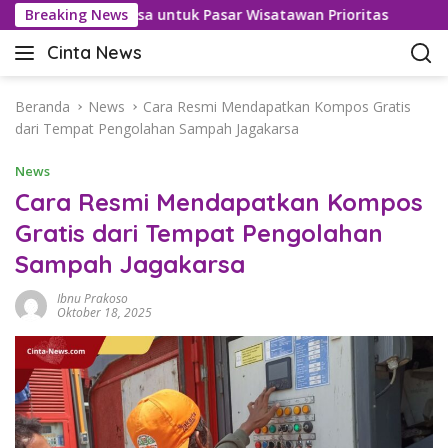
L
asan Bebas Visa untuk Pasar Wisatawan Prioritas
Breaking News
Kasus
a
Cinta News
n
C
g
i
s
n
Beranda
News
Cara Resmi Mendapatkan Kompos Gratis
u
t
dari Tempat Pengolahan Sampah Jagakarsa
n
a
g
News
N
k
e
Cara Resmi Mendapatkan Kompos
e
w
Gratis dari Tempat Pengolahan
k
s
o
Sampah Jagakarsa
–
n
K
t
Ibnu Prakoso
a
Oktober 18, 2025
e
b
n
a
r
T
e
r