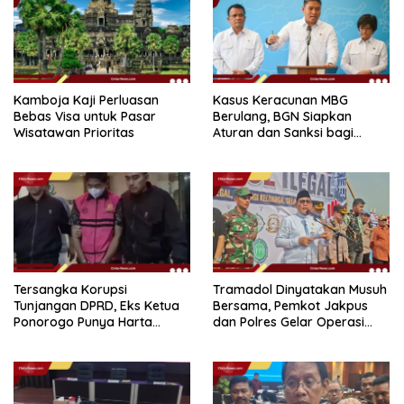
Kamboja Kaji Perluasan
Kasus Keracunan MBG
Bebas Visa untuk Pasar
Berulang, BGN Siapkan
Wisatawan Prioritas
Aturan dan Sanksi bagi
Dapur Naka
Tersangka Korupsi
Tramadol Dinyatakan Musuh
Tunjangan DPRD, Eks Ketua
Bersama, Pemkot Jakpus
Ponorogo Punya Harta
dan Polres Gelar Operasi
Bersih Rp 2,2 Miliar
Terpadu