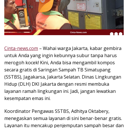
k
i
n
i
,
P
e
n
Cinta-news.com
– Wahai warga Jakarta, kabar gembira
u
untuk Anda yang ingin kebunnya subur tanpa harus
h
merogoh kocek! Kini, Anda bisa mengambil kompos
I
secara gratis di Saringan Sampah TB Simatupang
n
(SSTBS), Jagakarsa, Jakarta Selatan. Dinas Lingkungan
s
Hidup (DLH) DKI Jakarta dengan resmi membuka
p
layanan ramah lingkungan ini. Jadi, jangan lewatkan
i
r
kesempatan emas ini.
a
s
Koordinator Pengawas SSTBS, Adhitya Oktabery,
i
menegaskan semua layanan di sini benar-benar gratis.
!
Layanan itu mencakup penjemputan sampah besar dan