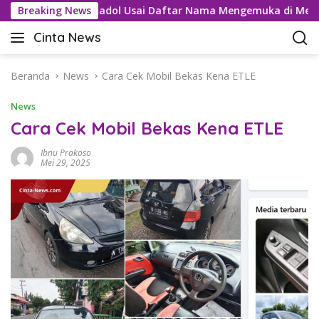
L
ru Kartel Tramadol Usai Daftar Nama Mengemuka di Medsos
Breaking News
a
Cinta News
n
C
g
i
s
n
Beranda
News
Cara Cek Mobil Bekas Kena ETLE
u
t
n
News
a
g
N
Cara Cek Mobil Bekas Kena ETLE
k
e
e
Ibnu Prakoso
w
k
Mei 29, 2025
s
o
–
n
K
t
a
e
b
n
a
r
T
e
r