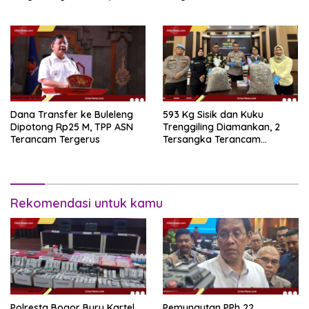
Niño 2026
Dana Transfer ke Buleleng
593 Kg Sisik dan Kuku
Dipotong Rp25 M, TPP ASN
Trenggiling Diamankan, 2
Terancam Tergerus
Tersangka Terancam
Hukuman 15 Tahun Penjara
Rekomendasi untuk kamu
Polresta Bogor Buru Kartel
Pemungutan PPh 22