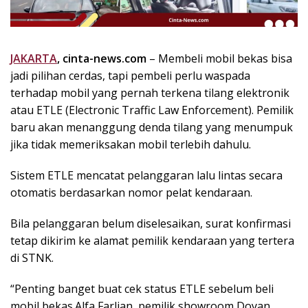
k
i
n
i
JAKARTA
, cinta-news.com
– Membeli mobil bekas bisa
,
jadi pilihan cerdas, tapi pembeli perlu waspada
P
terhadap mobil yang pernah terkena tilang elektronik
e
atau ETLE (Electronic Traffic Law Enforcement). Pemilik
n
baru akan menanggung denda tilang yang menumpuk
u
h
jika tidak memeriksakan mobil terlebih dahulu.
I
n
Sistem ETLE mencatat pelanggaran lalu lintas secara
s
otomatis berdasarkan nomor pelat kendaraan.
p
i
Bila pelanggaran belum diselesaikan, surat konfirmasi
r
tetap dikirim ke alamat pemilik kendaraan yang tertera
a
di STNK.
s
i
“Penting banget buat cek status ETLE sebelum beli
!
mobil bekas.Alfa Farlian, pemilik showroom Doyan