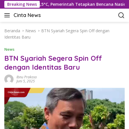
L
Suhu Rekor 42,5°C, Pemerintah Tetapkan Bencana Nasional
Breaking News
a
Cinta News
n
C
g
i
s
n
Beranda
News
BTN Syariah Segera Spin Off dengan
u
t
Identitas Baru
n
a
g
News
N
k
e
BTN Syariah Segera Spin Off
e
w
dengan Identitas Baru
k
s
o
–
Ibnu Prakoso
n
K
Juni 5, 2025
t
a
e
b
n
a
r
T
e
r