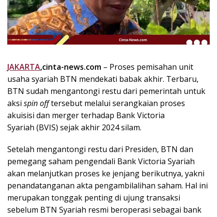
k
i
n
i
,
P
JAKARTA
,cinta-news.com
– Proses pemisahan unit
e
usaha syariah BTN mendekati babak akhir. Terbaru,
n
u
BTN sudah mengantongi restu dari pemerintah untuk
h
aksi
spin off
tersebut melalui serangkaian proses
I
akuisisi dan merger terhadap Bank Victoria
n
Syariah (BVIS) sejak akhir 2024 silam.
s
p
Setelah mengantongi restu dari Presiden, BTN dan
i
pemegang saham pengendali Bank Victoria Syariah
r
akan melanjutkan proses ke jenjang berikutnya, yakni
a
penandatanganan akta pengambilalihan saham. Hal ini
s
i
merupakan tonggak penting di ujung transaksi
!
sebelum BTN Syariah resmi beroperasi sebagai bank