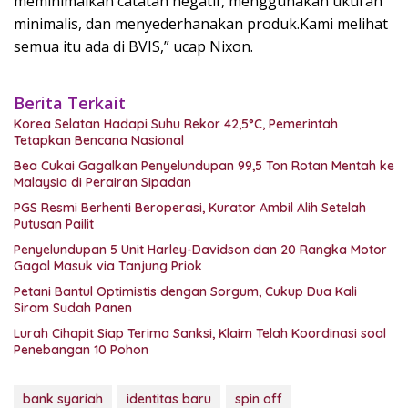
meminimalkan catatan negatif, menggunakan ukuran
minimalis, dan menyederhanakan produk.Kami melihat
semua itu ada di BVIS,” ucap Nixon.
Berita Terkait
Korea Selatan Hadapi Suhu Rekor 42,5°C, Pemerintah
Tetapkan Bencana Nasional
Bea Cukai Gagalkan Penyelundupan 99,5 Ton Rotan Mentah ke
Malaysia di Perairan Sipadan
PGS Resmi Berhenti Beroperasi, Kurator Ambil Alih Setelah
Putusan Pailit
Penyelundupan 5 Unit Harley-Davidson dan 20 Rangka Motor
Gagal Masuk via Tanjung Priok
Petani Bantul Optimistis dengan Sorgum, Cukup Dua Kali
Siram Sudah Panen
Lurah Cihapit Siap Terima Sanksi, Klaim Telah Koordinasi soal
Penebangan 10 Pohon
bank syariah
identitas baru
spin off