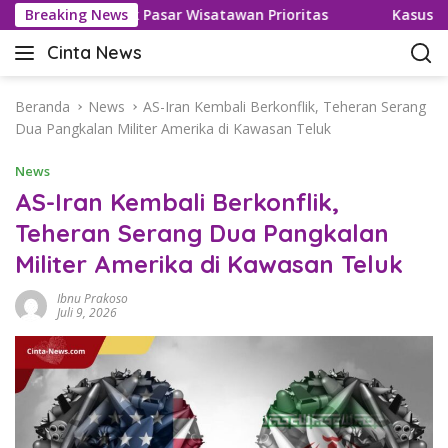
L
isa untuk Pasar Wisatawan Prioritas
Breaking News
Kasus Keracunan 
a
Cinta News
n
C
g
i
s
n
Beranda
News
AS-Iran Kembali Berkonflik, Teheran Serang
u
t
Dua Pangkalan Militer Amerika di Kawasan Teluk
n
a
g
News
N
k
e
AS-Iran Kembali Berkonflik,
e
w
Teheran Serang Dua Pangkalan
k
s
o
Militer Amerika di Kawasan Teluk
–
n
K
t
Ibnu Prakoso
a
Juli 9, 2026
e
b
n
a
r
T
e
r