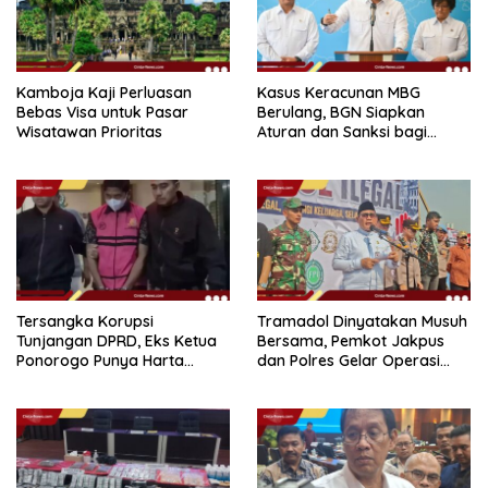
Kamboja Kaji Perluasan
Kasus Keracunan MBG
Bebas Visa untuk Pasar
Berulang, BGN Siapkan
Wisatawan Prioritas
Aturan dan Sanksi bagi
Dapur Naka
Tersangka Korupsi
Tramadol Dinyatakan Musuh
Tunjangan DPRD, Eks Ketua
Bersama, Pemkot Jakpus
Ponorogo Punya Harta
dan Polres Gelar Operasi
Bersih Rp 2,2 Miliar
Terpadu