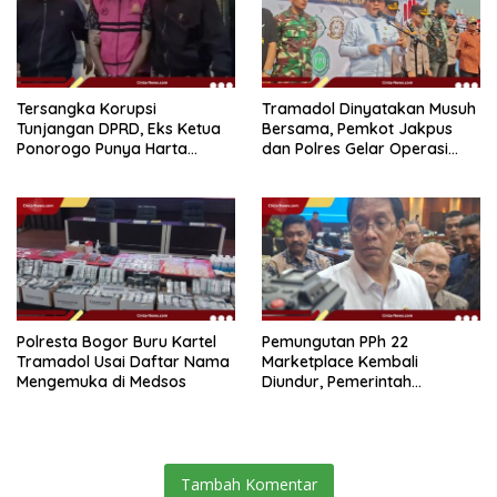
Tersangka Korupsi
Tramadol Dinyatakan Musuh
Tunjangan DPRD, Eks Ketua
Bersama, Pemkot Jakpus
Ponorogo Punya Harta
dan Polres Gelar Operasi
Bersih Rp 2,2 Miliar
Terpadu
Polresta Bogor Buru Kartel
Pemungutan PPh 22
Tramadol Usai Daftar Nama
Marketplace Kembali
Mengemuka di Medsos
Diundur, Pemerintah
Tetapkan 1 November 2026
Tambah Komentar