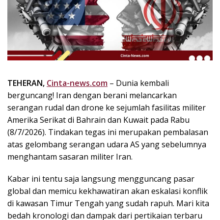
k
i
n
i
,
P
e
n
TEHERAN,
Cinta-news.com
– Dunia kembali
u
berguncang! Iran dengan berani melancarkan
h
serangan rudal dan drone ke sejumlah fasilitas militer
I
Amerika Serikat di Bahrain dan Kuwait pada Rabu
n
(8/7/2026). Tindakan tegas ini merupakan pembalasan
s
atas gelombang serangan udara AS yang sebelumnya
p
menghantam sasaran militer Iran.
i
r
a
Kabar ini tentu saja langsung mengguncang pasar
s
global dan memicu kekhawatiran akan eskalasi konflik
i
di kawasan Timur Tengah yang sudah rapuh. Mari kita
!
bedah kronologi dan dampak dari pertikaian terbaru