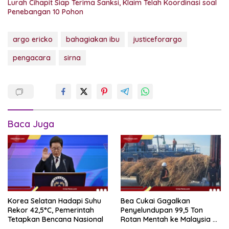
Lurah Cihapit Siap Terima Sanksi, Klaim Telah Koordinasi soal
Penebangan 10 Pohon
argo ericko
bahagiakan ibu
justiceforargo
pengacara
sirna
Baca Juga
Korea Selatan Hadapi Suhu
Bea Cukai Gagalkan
Rekor 42,5°C, Pemerintah
Penyelundupan 99,5 Ton
Tetapkan Bencana Nasional
Rotan Mentah ke Malaysia di
Perairan Sipadan