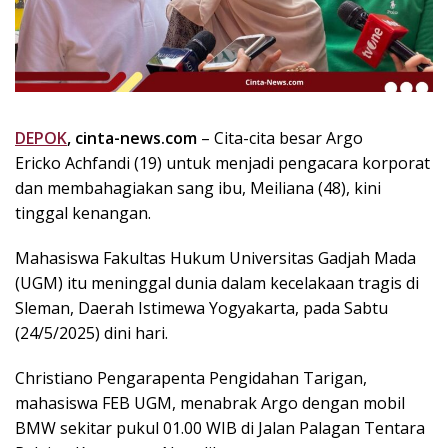
k
i
n
i
,
P
DEPOK
, cinta-news.com
– Cita-cita besar Argo
e
Ericko Achfandi (19) untuk menjadi pengacara korporat
n
u
dan membahagiakan sang ibu, Meiliana (48), kini
h
tinggal kenangan.
I
n
Mahasiswa Fakultas Hukum Universitas Gadjah Mada
s
(UGM) itu meninggal dunia dalam kecelakaan tragis di
p
Sleman, Daerah Istimewa Yogyakarta, pada Sabtu
i
(24/5/2025) dini hari.
r
a
Christiano Pengarapenta Pengidahan Tarigan,
s
mahasiswa FEB UGM, menabrak Argo dengan mobil
i
BMW sekitar pukul 01.00 WIB di Jalan Palagan Tentara
!