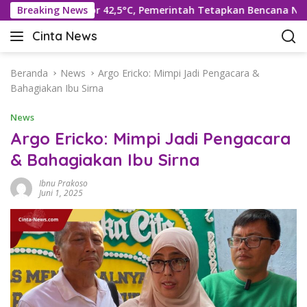
L
 Suhu Rekor 42,5°C, Pemerintah Tetapkan Bencana Nasional
Breaking News
a
Cinta News
n
C
g
i
s
n
Beranda
News
Argo Ericko: Mimpi Jadi Pengacara &
u
t
Bahagiakan Ibu Sirna
n
a
g
News
N
k
e
Argo Ericko: Mimpi Jadi Pengacara
e
w
& Bahagiakan Ibu Sirna
k
s
o
–
Ibnu Prakoso
n
K
Juni 1, 2025
t
a
e
b
n
a
r
T
e
r