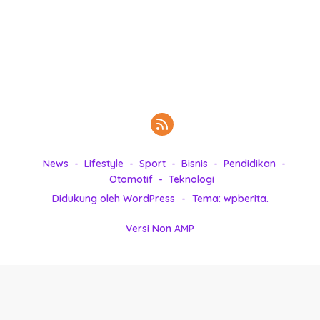
k
i
n
i
,
P
e
n
u
h
News
Lifestyle
Sport
Bisnis
Pendidikan
I
Otomotif
Teknologi
n
s
Didukung oleh WordPress
-
Tema: wpberita.
p
i
Versi Non AMP
r
a
s
i
!