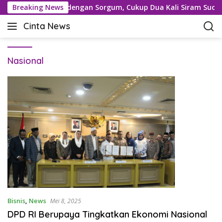
L
Bantul Optimistis dengan Sorgum, Cukup Dua Kali Siram Sudah
Breaking News
a
Cinta News
n
C
g
i
s
n
u
Nasional
t
n
a
g
N
k
e
e
w
k
s
o
–
n
K
t
a
e
b
n
a
r
T
Bisnis
,
News
Mei 8, 2025
e
DPD RI Berupaya Tingkatkan Ekonomi Nasional
r