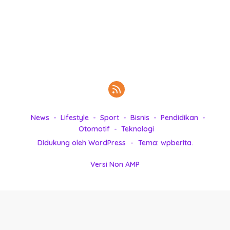
k
i
n
i
,
P
e
n
u
h
News
Lifestyle
Sport
Bisnis
Pendidikan
I
Otomotif
Teknologi
n
s
Didukung oleh WordPress
-
Tema: wpberita.
p
i
Versi Non AMP
r
a
s
i
!