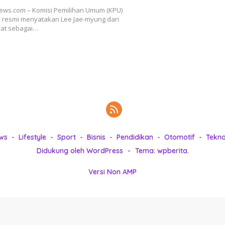
ews.com – Komisi Pemilihan Umum (KPU)
 resmi menyatakan Lee Jae-myung dari
rat sebagai…
ws
Lifestyle
Sport
Bisnis
Pendidikan
Otomotif
Tekno
Didukung oleh WordPress
-
Tema: wpberita.
Versi Non AMP