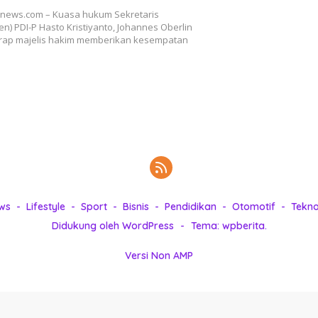
-news.com – Kuasa hukum Sekretaris
en) PDI-P Hasto Kristiyanto, Johannes Oberlin
arap majelis hakim memberikan kesempatan
ws
Lifestyle
Sport
Bisnis
Pendidikan
Otomotif
Tekno
Didukung oleh WordPress
-
Tema: wpberita.
Versi Non AMP