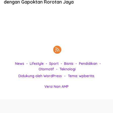
dengan Gapoktan Rorotan Jaya
k
i
n
i
,
P
e
n
u
h
I
n
News
Lifestyle
Sport
Bisnis
Pendidikan
s
Otomotif
Teknologi
p
Didukung oleh WordPress
-
Tema: wpberita.
i
r
Versi Non AMP
a
s
i
!