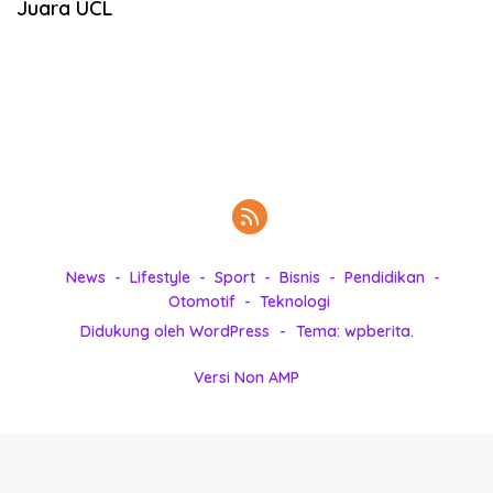
Juara UCL
k
i
n
i
,
P
e
n
u
h
I
n
News
Lifestyle
Sport
Bisnis
Pendidikan
s
Otomotif
Teknologi
p
Didukung oleh WordPress
-
Tema: wpberita.
i
r
Versi Non AMP
a
s
i
!