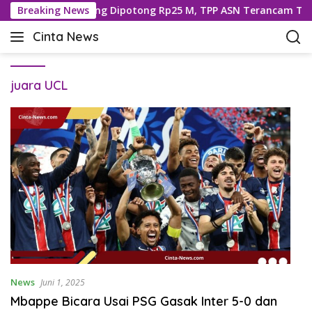
L
Transfer ke Buleleng Dipotong Rp25 M, TPP ASN Terancam Terg
Breaking News
a
Cinta News
n
C
g
i
s
n
u
juara UCL
t
n
a
g
N
k
e
e
w
k
s
o
–
n
K
t
a
e
b
n
a
r
T
News
Juni 1, 2025
e
Mbappe Bicara Usai PSG Gasak Inter 5-0 dan
r