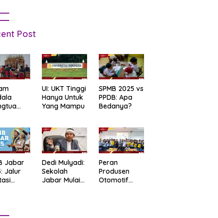
ent Post
am
UI: UKT Tinggi
SPMB 2025 vs
dala
Hanya Untuk
PPDB: Apa
ngtua
Yang Mampu
Bedanya?
d Terkait
B
arta
: Salah
t Data
ga Lupa
B Jabar
Dedi Mulyadi:
Peran
sword
: Jalur
Sekolah
Produsen
tasi
Jabar Mulai
Otomotif
b Tes
06.30, Tanpa
dalam
tandar
PR
Mendukung
Pendidikan