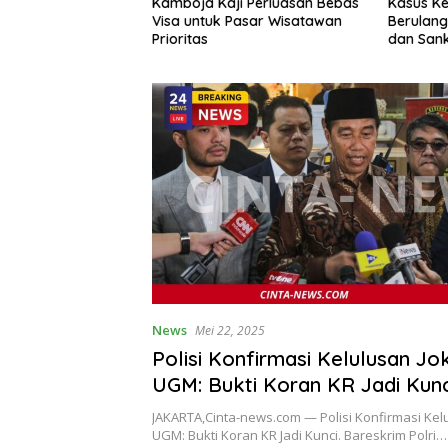
i Perluasan Bebas
Kasus Keracunan MBG
Tersangk
Pasar Wisatawan
Berulang, BGN Siapkan Aturan
DPRD, E
dan Sanksi bagi Dapur Naka
Punya Ha
Miliar
News
Mei 22, 2025
Polisi Konfirmasi Kelulusan Jo
UGM: Bukti Koran KR Jadi Kunc
JAKARTA,Cinta-news.com — Polisi Konfirmasi Kelu
UGM: Bukti Koran KR Jadi Kunci. Bareskrim Polri…