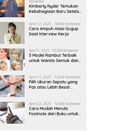
sta Bogor Buru Kartel
Pemungutan PPh 22
B
Komentar
adol Usai Daftar Nama
Marketplace Kembali Diundur,
di
Kimberly Ryder Temukan
emuka di Medsos
Pemerintah Tetapkan 1
H
Kebahagiaan Baru Setelah
November 2026
Umrah
April 12, 2025
16696 Komentar
Cara Ampuh Atasi Gugup
Saat Interview Kerja
April 5, 2025
15309 Komentar
5 Model Rambut Terbaik
untuk Wanita Gemuk dan
Pipi Tembem
April 11, 2025
13238 Komentar
Pilih Ukuran Sepatu yang
Pas atau Lebih Besar
Simak Tipsnya
April 22, 2025
12488 Komentar
Cara Mudah Menulis
Footnote dari Buku untuk
Pemula