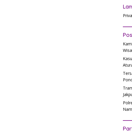
La
Priv
Pos
Kamb
Wisa
Kasu
Atur
Ters
Pono
Tram
Jakp
Polr
Nam
Par