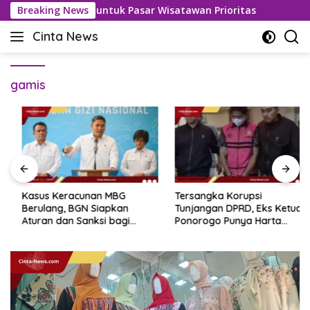
Langsung
san Bebas Visa untuk Pasar Wisatawan Prioritas
Breaking News
Kasus 
ke
Cinta News
konten
Cinta
News
–
gamis
Kabar
Terkini,
Penuh
Inspirasi!
Kasus Keracunan MBG
Tersangka Korupsi
Berulang, BGN Siapkan
Tunjangan DPRD, Eks Ketua
Aturan dan Sanksi bagi
Ponorogo Punya Harta
Dapur Naka
Bersih Rp 2,2 Miliar