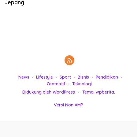
Jepang
k
i
n
i
,
P
e
n
u
h
I
n
News
Lifestyle
Sport
Bisnis
Pendidikan
s
Otomotif
Teknologi
p
Didukung oleh WordPress
-
Tema: wpberita.
i
r
Versi Non AMP
a
s
i
!