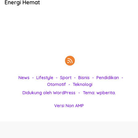
Energi Hemat
k
i
n
i
,
P
e
n
u
h
I
n
News
Lifestyle
Sport
Bisnis
Pendidikan
s
Otomotif
Teknologi
p
Didukung oleh WordPress
-
Tema: wpberita.
i
r
Versi Non AMP
a
s
i
!