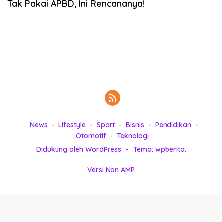
Tak Pakai APBD, Ini Rencananya!
k
i
n
i
,
P
e
n
u
h
I
n
News
Lifestyle
Sport
Bisnis
Pendidikan
s
Otomotif
Teknologi
p
Didukung oleh WordPress
-
Tema: wpberita.
i
r
Versi Non AMP
a
s
i
!