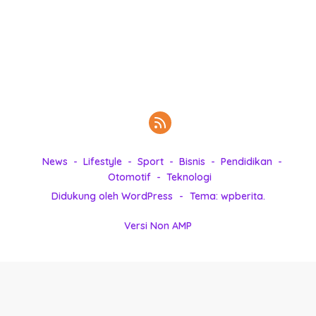
k
i
n
i
,
P
e
n
u
h
News
Lifestyle
Sport
Bisnis
Pendidikan
I
Otomotif
Teknologi
n
s
Didukung oleh WordPress
-
Tema: wpberita.
p
i
Versi Non AMP
r
a
s
i
!