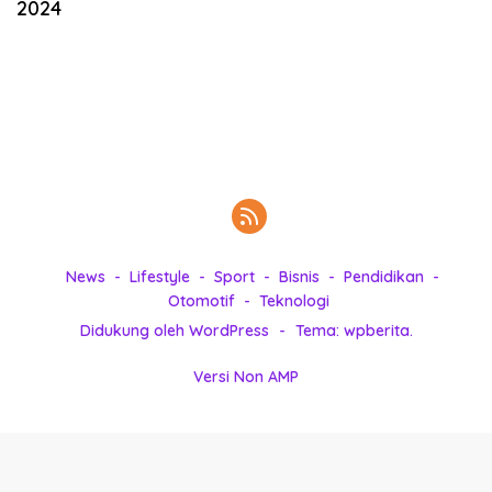
2024
k
i
n
i
,
P
e
n
u
h
I
n
News
Lifestyle
Sport
Bisnis
Pendidikan
s
Otomotif
Teknologi
p
Didukung oleh WordPress
-
Tema: wpberita.
i
r
Versi Non AMP
a
s
i
!