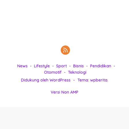
k
i
n
i
,
P
e
n
u
h
News
Lifestyle
Sport
Bisnis
Pendidikan
I
Otomotif
Teknologi
n
s
Didukung oleh WordPress
-
Tema: wpberita.
p
i
Versi Non AMP
r
a
s
i
!