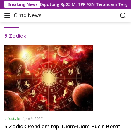
L
ansfer ke Buleleng Dipotong Rp25 M, TPP ASN Terancam Terger
Breaking News
a
Cinta News
n
C
g
i
s
n
u
3 Zodiak
t
n
a
g
N
k
e
e
w
k
s
o
–
n
K
t
a
e
b
n
a
r
T
Lifestyle
April 9, 2025
e
3 Zodiak Pendiam tapi Diam-Diam Bucin Berat
r