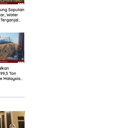
ung Soputan
tar, Water
Terganjal
alkan
99,5 Ton
e Malaysia
adan