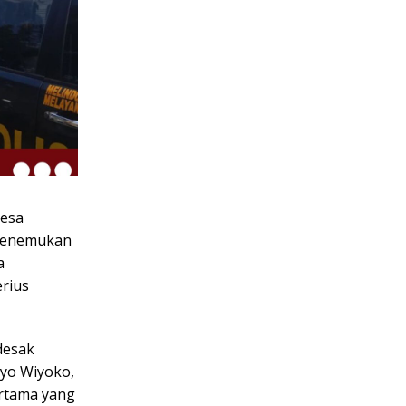
esa
 menemukan
a
erius
desak
iyo Wiyoko,
rtama yang