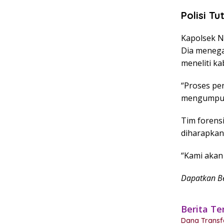
Polisi T
Kapolsek N
Dia menega
meneliti k
“Proses pe
mengumpulka
Tim forensi
diharapkan
“Kami akan 
Dapatkan Be
Berita Te
Dana Transf