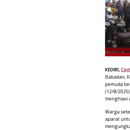
k
i
n
i
,
P
e
n
u
h
I
KEDIRI,
Cin
n
Babadan, K
s
pemuda ber
p
(12/8/2025)
i
menghiasi 
r
a
Warga sete
s
i
aparat untu
!
mengungkap