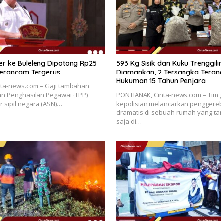
er ke Buleleng Dipotong Rp25
593 Kg Sisik dan Kuku Trenggili
Terancam Tergerus
Diamankan, 2 Tersangka Tera
Hukuman 15 Tahun Penjara
nta-news.com – Gaji tambahan
an Penghasilan Pegawai (TPP)
PONTIANAK, Cinta-news.com – Tim
r sipil negara (ASN)…
kepolisian melancarkan pengger
dramatis di sebuah rumah yang t
saja di…