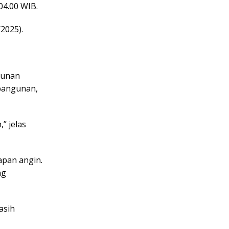
04.00 WIB.
/2025).
gunan
bangunan,
” jelas
pan angin.
ng
asih