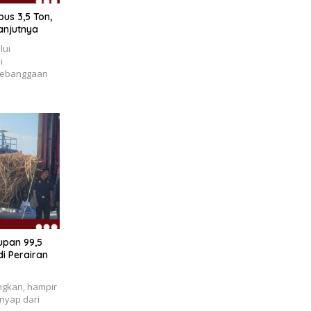
us 3,5 Ton,
anjutnya
lui
i
kebanggaan
upan 99,5
i Perairan
gkan, hampir
enyap dari