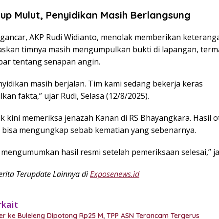
utup Mulut, Penyidikan Masih Berlangsung
gancar, AKP Rudi Widianto, menolak memberikan keterangan
skan timnya masih mengumpulkan bukti di lapangan, ter
abar tentang senapan angin.
nyidikan masih berjalan. Tim kami sedang bekerja keras
n fakta,” ujar Rudi, Selasa (12/8/2025).
k kini memeriksa jenazah Kanan di RS Bhayangkara. Hasil o
 bisa mengungkap sebab kematian yang sebenarnya.
mengumumkan hasil resmi setelah pemeriksaan selesai,” jan
rita Terupdate Lainnya di
Exposenews.id
rkait
er ke Buleleng Dipotong Rp25 M, TPP ASN Terancam Tergerus