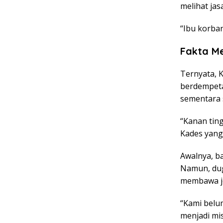
melihat ja
“Ibu korban
Fakta Me
Ternyata, 
berdempeta
sementara 
“Kanan ting
Kades yang
Awalnya, b
Namun, dug
membawa je
“Kami belu
menjadi mist