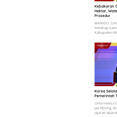
Kebakaran G
Hektar, Wat
Prosedur
MANADO, Cint
melahap kawa
Kabupaten Mi
Korea Selata
Pemerintah 
Cinta-news.co
Jae Myung, d
jajaran apara