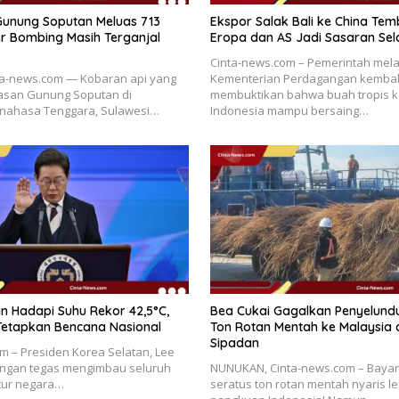
unung Soputan Meluas 713
Ekspor Salak Bali ke China Temb
er Bombing Masih Terganjal
Eropa dan AS Jadi Sasaran Sel
Cinta-news.com – Pemerintah mela
a-news.com — Kobaran api yang
Kementerian Perdagangan kembal
san Gunung Soputan di
membuktikan bahwa buah tropis 
nahasa Tenggara, Sulawesi…
Indonesia mampu bersaing…
n Hadapi Suhu Rekor 42,5°C,
Bea Cukai Gagalkan Penyelund
Tetapkan Bencana Nasional
Ton Rotan Mentah ke Malaysia d
Sipadan
m – Presiden Korea Selatan, Lee
engan tegas mengimbau seluruh
NUNUKAN, Cinta-news.com – Bayan
tur negara…
seratus ton rotan mentah nyaris l