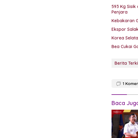
593 Kg Sisi
Penjara
Kebakaran G
Ekspor Salak
Korea Selat
Bea Cukai G
Berita Terki
1
Komen
Baca Jug