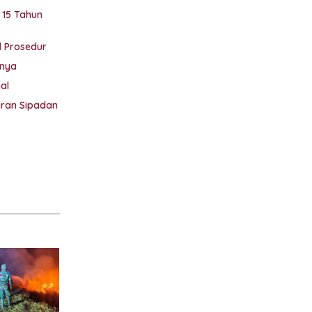
 15 Tahun
l Prosedur
tnya
al
iran Sipadan