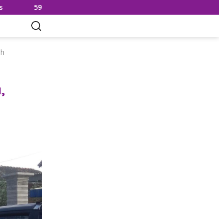
g Sisik dan Kuku Trenggiling Diamankan, 2 Tersangka Teranc
ah
,