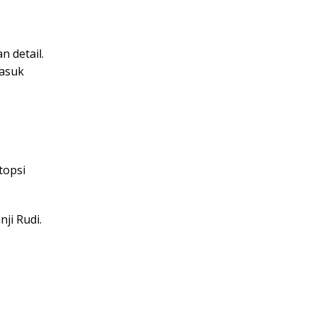
 detail.
masuk
topsi
ji Rudi.