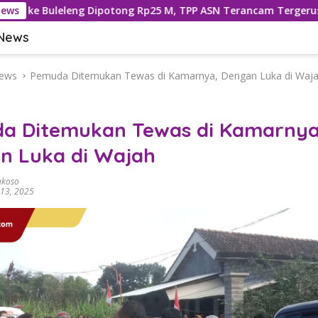
ng Dipotong Rp25 M, TPP ASN Terancam Tergerus
News
593 K
 News
ews
Pemuda Ditemukan Tewas di Kamarnya, Dengan Luka di Waj
a Ditemukan Tewas di Kamarnya
n Luka di Wajah
akoso
 13, 2025