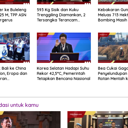
r ke Buleleng
593 Kg Sisik dan Kuku
Kebakaran Gun
25 M, TPP ASN
Trenggiling Diamankan, 2
Meluas 713 Hek
rgerus
Tersangka Terancam
Bombing Masih 
Hukuman 15 Tahun Penjara
Prosedur
 Bali ke China
Korea Selatan Hadapi Suhu
Bea Cukai Gag
Ton, Eropa dan
Rekor 42,5°C, Pemerintah
Penyelundupan 
aran
Tetapkan Bencana Nasional
Rotan Mentah k
di Perairan Sip
asi untuk kamu