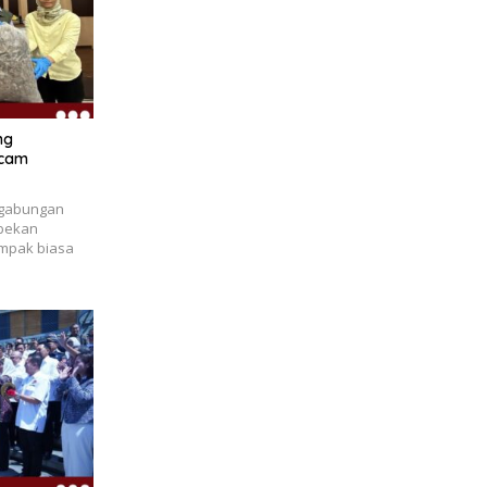
ng
ncam
 gabungan
ebekan
ampak biasa