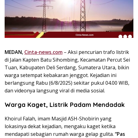
k
i
n
i
,
P
e
n
MEDAN,
Cinta-news.com
– Aksi pencurian trafo listrik
u
di Jalan Kapten Batu Sihombing, Kecamatan Percut Sei
h
Tuan, Kabupaten Deli Serdang, Sumatera Utara, bikin
I
warga setempat kebakaran jenggot. Kejadian ini
n
berlangsung Rabu (6/8/2025) sekitar pukul 04.00 WIB,
s
dan videonya langsung viral di media sosial.
p
i
Warga Kaget, Listrik Padam Mendadak
r
a
Khoirul Falah, imam Masjid ASH-Shobirin yang
s
i
lokasinya dekat kejadian, mengaku kaget ketika
!
mendapati sebagian rumah warga gelap gulita.
“Pas