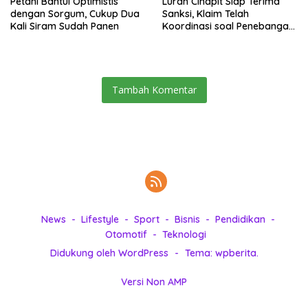
Petani Bantul Optimistis
Lurah Cihapit Siap Terima
dengan Sorgum, Cukup Dua
Sanksi, Klaim Telah
Kali Siram Sudah Panen
Koordinasi soal Penebangan
10 Pohon
Tambah Komentar
News
Lifestyle
Sport
Bisnis
Pendidikan
Otomotif
Teknologi
Didukung oleh WordPress
-
Tema: wpberita.
Versi Non AMP