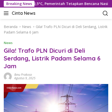
L
uhu Rekor 42,5°C, Pemerintah Tetapkan Bencana Nasional
Breaking News
a
Cinta News
n
C
g
i
s
n
Beranda
News
Gila! Trafo PLN Dicuri di Deli Serdang, Listrik
u
t
Padam Selama 6 Jam
n
a
g
News
N
k
e
Gila! Trafo PLN Dicuri di Deli
e
w
Serdang, Listrik Padam Selama 6
k
s
o
Jam
–
n
K
t
Ibnu Prakoso
a
Agustus 9, 2025
e
b
n
a
r
T
e
r