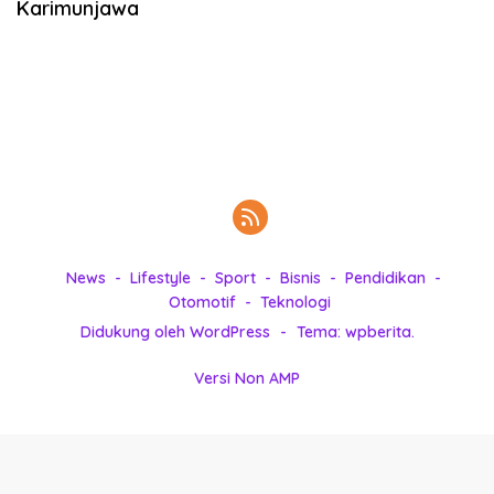
Karimunjawa
k
i
n
i
,
P
e
n
u
h
I
n
News
Lifestyle
Sport
Bisnis
Pendidikan
s
Otomotif
Teknologi
p
Didukung oleh WordPress
-
Tema: wpberita.
i
r
Versi Non AMP
a
s
i
!