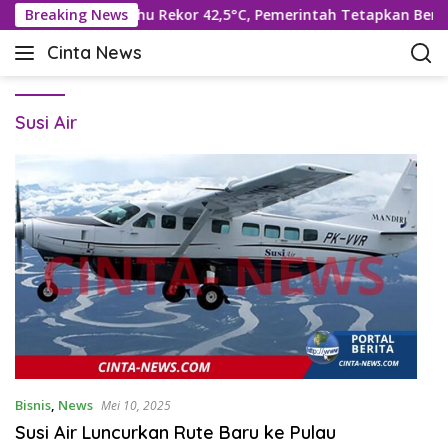
L
Selatan Hadapi Suhu Rekor 42,5°C, Pemerintah Tetapkan Benca
Breaking News
a
Cinta News
n
C
g
i
s
n
u
Susi Air
t
n
a
g
N
k
e
e
w
k
s
o
–
n
K
t
a
e
b
n
a
r
T
Bisnis
,
News
Mei 10, 2025
e
Susi Air Luncurkan Rute Baru ke Pulau
r