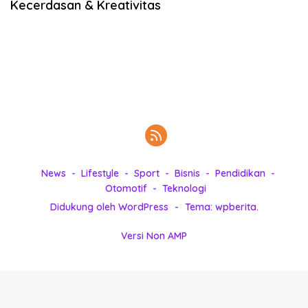
Kecerdasan & Kreativitas
k
i
n
i
,
P
e
n
u
h
I
n
News
Lifestyle
Sport
Bisnis
Pendidikan
s
Otomotif
Teknologi
p
Didukung oleh WordPress
-
Tema: wpberita.
i
r
Versi Non AMP
a
s
i
!