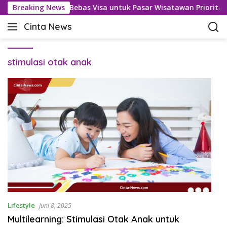
L
ja Kaji Perluasan Bebas Visa untuk Pasar Wisatawan Prioritas
Breaking News
a
Cinta News
n
C
g
i
s
n
u
stimulasi otak anak
t
n
a
g
N
k
e
e
w
k
s
o
–
n
K
t
a
e
b
n
a
r
T
Lifestyle
Juni 8, 2025
e
Multilearning: Stimulasi Otak Anak untuk
r