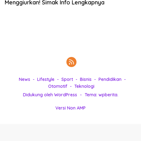
Menggiurkan! Simak Info Lengkapnya
k
i
n
i
,
P
e
n
u
h
I
n
News
Lifestyle
Sport
Bisnis
Pendidikan
s
Otomotif
Teknologi
p
Didukung oleh WordPress
-
Tema: wpberita.
i
r
Versi Non AMP
a
s
i
!