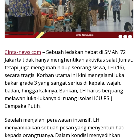
k
i
n
i
,
P
e
n
Cinta-news.com
– Sebuah ledakan hebat di SMAN 72
u
Jakarta tidak hanya menghentikan aktivitas salat Jumat,
h
tetapi juga mengubah hidup seorang siswa, LH (16),
I
secara tragis. Korban utama ini kini mengalami luka
n
bakar grade 3 yang sangat serius di kepala, wajah,
s
badan, hingga kakinya. Bahkan, LH harus berjuang
p
melawan luka-lukanya di ruang isolasi ICU RSIJ
i
r
Cempaka Putih.
a
s
Setelah menjalani perawatan intensif, LH
i
menyampaikan sebuah pesan yang menyentuh hati
!
kepada orangtuanya. Dalam kondisi menyedihkan