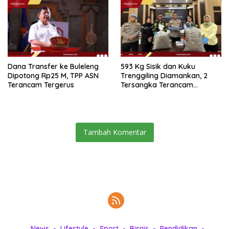
Dana Transfer ke Buleleng
593 Kg Sisik dan Kuku
Dipotong Rp25 M, TPP ASN
Trenggiling Diamankan, 2
Terancam Tergerus
Tersangka Terancam
Hukuman 15 Tahun Penjara
Tambah Komentar
News
Lifestyle
Sport
Bisnis
Pendidikan