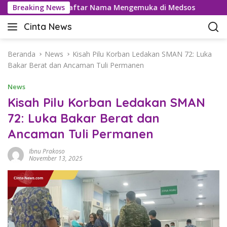
L
amadol Usai Daftar Nama Mengemuka di Medsos
Breaking News
Pemungu
a
Cinta News
n
C
g
i
s
n
Beranda
News
Kisah Pilu Korban Ledakan SMAN 72: Luka
u
t
Bakar Berat dan Ancaman Tuli Permanen
n
a
g
News
N
k
e
Kisah Pilu Korban Ledakan SMAN
e
w
72: Luka Bakar Berat dan
k
s
o
Ancaman Tuli Permanen
–
n
K
t
Ibnu Prakoso
a
November 13, 2025
e
b
n
a
r
T
e
r