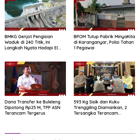
BMKG Genjot Pengisian
BPOM Tutup Pabrik MinyaKita
Waduk di 240 Titik, Ini
di Karanganyar, Polisi Tahan
Langkah Nyata Hadapi El
1 Pegawai
Niño 2026
Dana Transfer ke Buleleng
593 Kg Sisik dan Kuku
Dipotong Rp25 M, TPP ASN
Trenggiling Diamankan, 2
Terancam Tergerus
Tersangka Terancam
Hukuman 15 Tahun Penjara