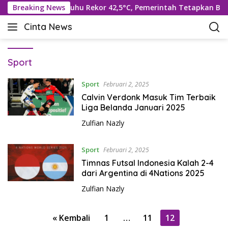
L
a Selatan Hadapi Suhu Rekor 42,5°C, Pemerintah Tetapkan Ben
Breaking News
a
Cinta News
n
C
g
i
s
n
u
Sport
t
n
a
g
Sport
Februari 2, 2025
N
k
Calvin Verdonk Masuk Tim Terbaik
e
e
Liga Belanda Januari 2025
w
k
s
Zulfian Nazly
o
–
n
K
Sport
t
Februari 2, 2025
a
e
Timnas Futsal Indonesia Kalah 2-4
b
n
dari Argentina di 4Nations 2025
a
r
Zulfian Nazly
T
e
P
« Kembali
1
…
11
12
r