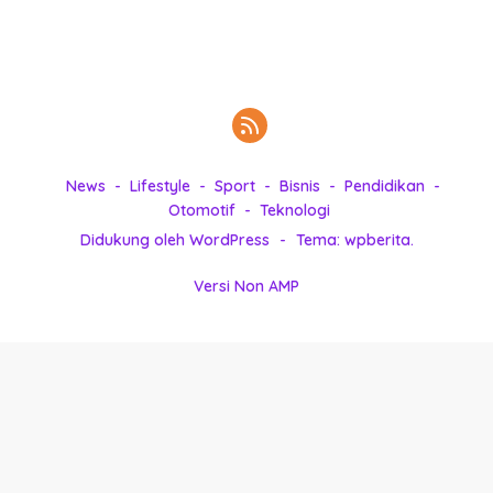
a
k
g
i
n
i
i
n
,
a
P
s
e
n
i
News
Lifestyle
Sport
Bisnis
Pendidikan
u
Otomotif
Teknologi
p
h
Didukung oleh WordPress
-
Tema: wpberita.
o
I
n
s
Versi Non AMP
s
p
i
r
a
s
i
!